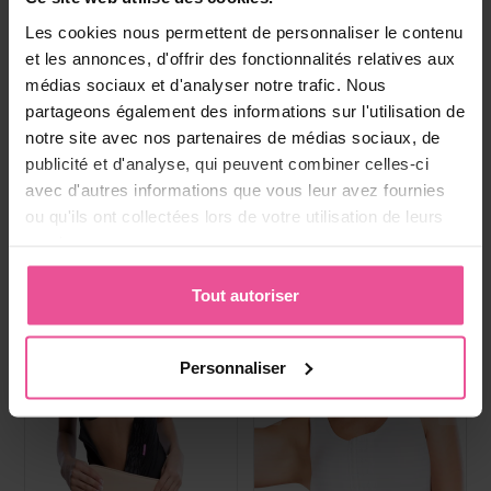
Boisson au collagene
Paiement, livraison et
Les cookies nous permettent de personnaliser le contenu
réclamations
et les annonces, d'offrir des fonctionnalités relatives aux
médias sociaux et d'analyser notre trafic. Nous
partageons également des informations sur l'utilisation de
Produits les plus vendus
notre site avec nos partenaires de médias sociaux, de
publicité et d'analyse, qui peuvent combiner celles-ci
avec d'autres informations que vous leur avez fournies
ou qu'ils ont collectées lors de votre utilisation de leurs
services.
Tout autoriser
Personnaliser