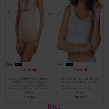
Beige
Noir
Blanc
Noir
VH Variant
PI special
Gaine - avec fermeture à agrafes et
Soutien-gorge - avec bonnets sans
œillets sur les deux côtés, avec
coutures, haute teneur en coton,
bretelles amovibles et réglables et
fermeture éclair sur la partie avant,
ouverture hygiénique avec fermeture
bretelles réglables et finition avec
par agrafes et œillets
une large bande élastique
En stock
En stock
115,90
€
89,90
€
Blog