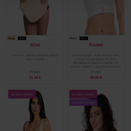
Beige
Noir
Blanc
Noir
KPad
PI super
Coussin - bande unisexe à placer
Soutien-gorge - avec bonnets sans
sous la gaine
couture, haute teneur en coton,
fermeture à l'avant à crochets et
œillets, bretelles réglables et finition
par une large bande élastique
En stock
En stock
31,90
€
89,90
€