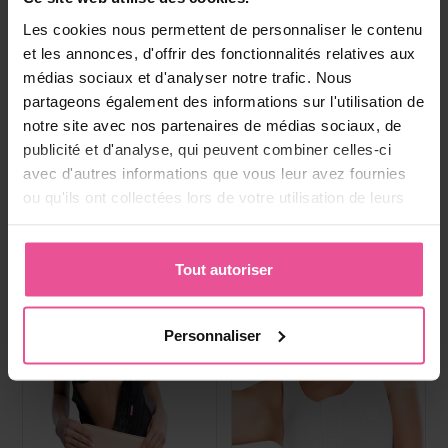
Boisson au collagene
Paiement, livraison et
Les cookies nous permettent de personnaliser le contenu
réclamations
et les annonces, d'offrir des fonctionnalités relatives aux
médias sociaux et d'analyser notre trafic. Nous
partageons également des informations sur l'utilisation de
Produits les plus vendus
notre site avec nos partenaires de médias sociaux, de
publicité et d'analyse, qui peuvent combiner celles-ci
avec d'autres informations que vous leur avez fournies
ou qu'ils ont collectées lors de votre utilisation de leurs
services.
Tout autoriser
Personnaliser