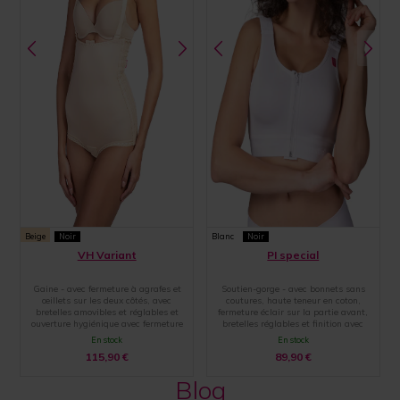
Beige
Noir
Blanc
Noir
VH Variant
PI special
Gaine - avec fermeture à agrafes et
Soutien-gorge - avec bonnets sans
œillets sur les deux côtés, avec
coutures, haute teneur en coton,
bretelles amovibles et réglables et
fermeture éclair sur la partie avant,
ouverture hygiénique avec fermeture
bretelles réglables et finition avec
par agrafes et œillets
une large bande élastique
En stock
En stock
115,90
€
89,90
€
Blog