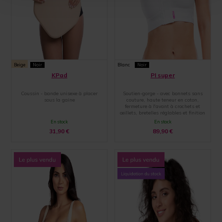
Beige
Noir
Blanc
Noir
KPad
PI super
Coussin - bande unisexe à placer
Soutien-gorge - avec bonnets sans
sous la gaine
couture, haute teneur en coton,
fermeture à l'avant à crochets et
œillets, bretelles réglables et finition
par une large bande élastique
En stock
En stock
31,90
€
89,90
€