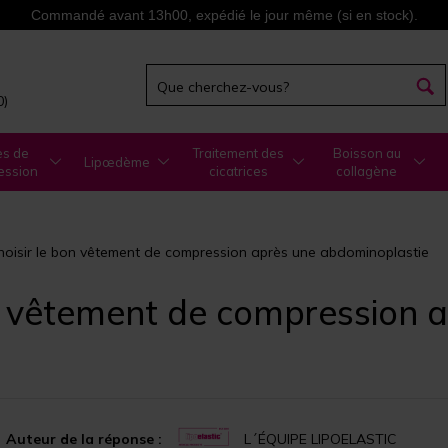
Commandé avant 13h00, expédié le jour même (si en stock).
0)
es de
Traitement des
Boisson au
Lipœdème
ession
cicatrices
collagène
oisir le bon vêtement de compression après une abdominoplastie
n vêtement de compression 
Auteur de la réponse :
L´ÉQUIPE LIPOELASTIC