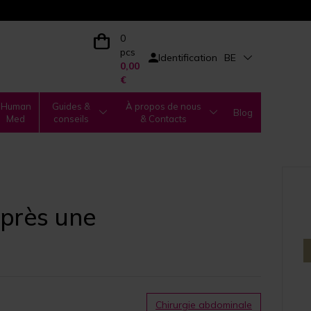
0
pcs
Identification
BE
0,00
€
Human
Guides &
À propos de nous
Blog
Med
conseils
& Contacts
après une
Chirurgie abdominale