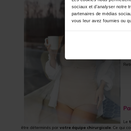
cic
sociaux et d'analyser notre t
• 
partenaires de médias sociaux
• 
vous leur avez fournies ou qu'
• R
Une
envi
sili
Ces 
Ret
Pa
Le
être déterminés par
votre équipe chirurgicale
. Ce qui c