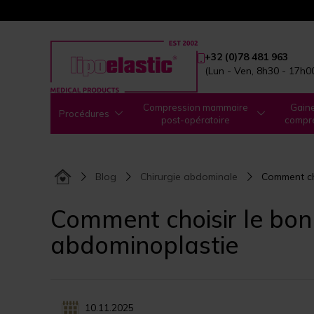
+32 (0)78 481 963
(Lun - Ven, 8h30 - 17h0
Compression mammaire
Gain
Procédures
post-opératoire
compr
Blog
Chirurgie abdominale
Comment ch
Comment choisir le bo
abdominoplastie
10.11.2025