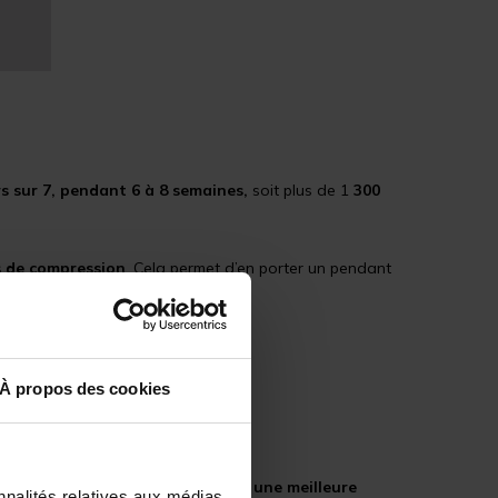
rs sur 7, pendant 6 à 8 semaines,
soit plus de 1
300
 de compression
. Cela permet d’en porter un pendant
tion réussie.
À propos des cookies
térieur
flement, ils
favorisent également une meilleure
nnalités relatives aux médias