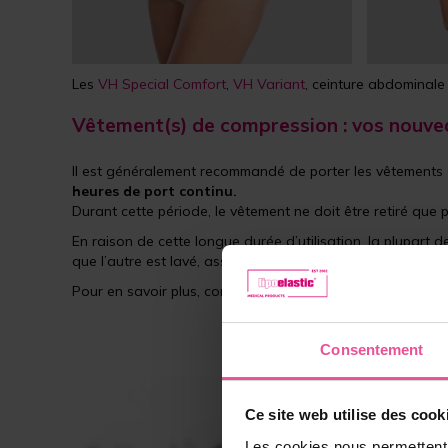
Les
VH Special Comfort
,
VH Variant
, ceinture abdominal
Vêtement(s) de compression : vos nouvea
Il est généralement recommandé de porter les vêtement
heures de port continu.
Durant cette période, le vêtement ne doit être retiré qu
En raison de cette longue durée d’utilisation, la plupart 
que l’autre est lavé, assurant ainsi
une hygiène optimale
Pour en savoir plus, consultez :
Gonflements post-opératoi
Consentement
So
Ce site web utilise des cook
Les
Les cookies nous permettent d