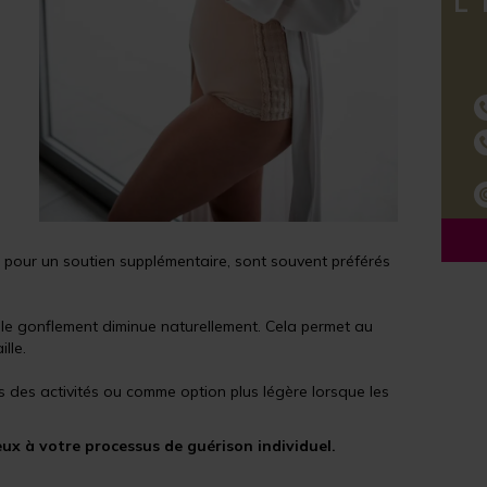
L´
pour un soutien supplémentaire, sont souvent préférés
 le gonflement diminue naturellement. Cela permet au
lle.
s des activités ou comme option plus légère lorsque les
eux à votre processus de guérison individuel.