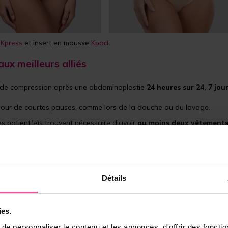
e
Kpress
et insert en mousse
Kpad
.
ux meilleurs alliés
s de compression après une abdominoplastie
24 heures sur 24, 7 jou
e pour de courtes pauses, comme lors de la douche ou du lavage.
des patient(e)s trouvent nécessaire d’avoir
au moins deux vêtements
 et un soutien continu
, deux éléments essentiels pour une récupéra
res : Ce que les patients doivent savoir
Détails
utenir votre guérison de l’intérieur comme de l’ex
ies.
 vêtements de compression n’aident pas seulement à contrôler le gon
e personnaliser le contenu et les annonces, d'offrir des fonctio