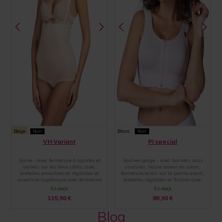
Beige
Noir
Blanc
Noir
VH Variant
PI special
Gaine - avec fermeture à agrafes et
Soutien-gorge - avec bonnets sans
œillets sur les deux côtés, avec
coutures, haute teneur en coton,
bretelles amovibles et réglables et
fermeture éclair sur la partie avant,
ouverture hygiénique avec fermeture
bretelles réglables et finition avec
par agrafes et œillets
une large bande élastique
En stock
En stock
115,90
€
89,90
€
Blog