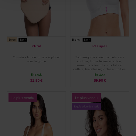
Beige
Noir
Blanc
Noir
KPad
PI super
Coussin - bande unisexe à placer
Soutien-gorge - avec bonnets sans
sous la gaine
couture, haute teneur en coton,
fermeture à l'avant à crochets et
œillets, bretelles réglables et finition
par une large bande élastique
En stock
En stock
31,90
€
89,90
€