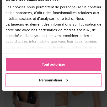
Boisson au collagene
Paiement, livraison et
Les cookies nous permettent de personnaliser le contenu
réclamations
et les annonces, d'offrir des fonctionnalités relatives aux
médias sociaux et d'analyser notre trafic. Nous
partageons également des informations sur l'utilisation de
Produits les plus vendus
notre site avec nos partenaires de médias sociaux, de
publicité et d'analyse, qui peuvent combiner celles-ci
avec d'autres informations que vous leur avez fournies
ou qu'ils ont collectées lors de votre utilisation de leurs
services.
Tout autoriser
Personnaliser