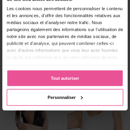
Boisson au collagene
Paiement, livraison et
Les cookies nous permettent de personnaliser le contenu
réclamations
et les annonces, d'offrir des fonctionnalités relatives aux
médias sociaux et d'analyser notre trafic. Nous
partageons également des informations sur l'utilisation de
Produits les plus vendus
notre site avec nos partenaires de médias sociaux, de
publicité et d'analyse, qui peuvent combiner celles-ci
avec d'autres informations que vous leur avez fournies
ou qu'ils ont collectées lors de votre utilisation de leurs
services.
Tout autoriser
Personnaliser