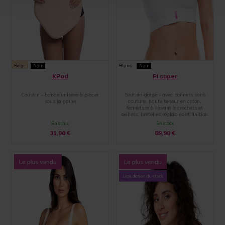
Beige
Noir
Blanc
Noir
KPad
PI super
Coussin - bande unisexe à placer
Soutien-gorge - avec bonnets sans
sous la gaine
couture, haute teneur en coton,
fermeture à l'avant à crochets et
œillets, bretelles réglables et finition
par une large bande élastique
En stock
En stock
31,90
€
89,90
€