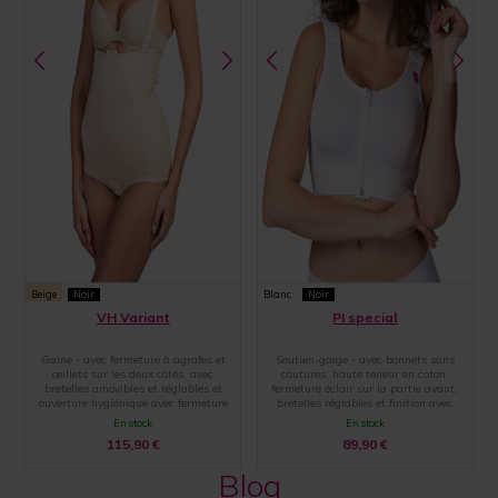
Beige
Noir
Blanc
Noir
VH Variant
PI special
Gaine - avec fermeture à agrafes et
Soutien-gorge - avec bonnets sans
œillets sur les deux côtés, avec
coutures, haute teneur en coton,
bretelles amovibles et réglables et
fermeture éclair sur la partie avant,
ouverture hygiénique avec fermeture
bretelles réglables et finition avec
par agrafes et œillets
une large bande élastique
En stock
En stock
115,90
€
89,90
€
Blog