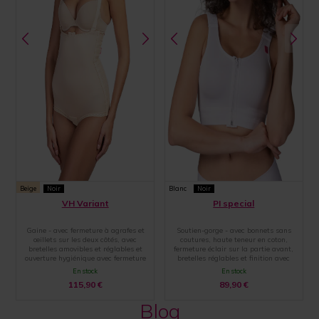
Beige
Noir
Blanc
Noir
VH Variant
PI special
Gaine - avec fermeture à agrafes et
Soutien-gorge - avec bonnets sans
œillets sur les deux côtés, avec
coutures, haute teneur en coton,
bretelles amovibles et réglables et
fermeture éclair sur la partie avant,
ouverture hygiénique avec fermeture
bretelles réglables et finition avec
par agrafes et œillets
une large bande élastique
En stock
En stock
115,90
€
89,90
€
Blog