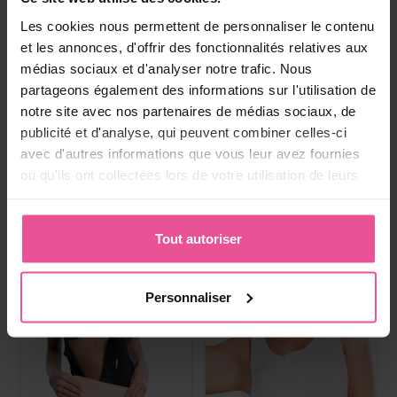
Boisson au collagene
Paiement, livraison et
Les cookies nous permettent de personnaliser le contenu
réclamations
et les annonces, d'offrir des fonctionnalités relatives aux
médias sociaux et d'analyser notre trafic. Nous
partageons également des informations sur l'utilisation de
Produits les plus vendus
notre site avec nos partenaires de médias sociaux, de
publicité et d'analyse, qui peuvent combiner celles-ci
avec d'autres informations que vous leur avez fournies
ou qu'ils ont collectées lors de votre utilisation de leurs
services.
Tout autoriser
Personnaliser