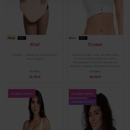
Beige
Noir
Blanc
Noir
KPad
PI super
Coussin - bande unisexe à placer
Soutien-gorge - avec bonnets sans
sous la gaine
couture, haute teneur en coton,
fermeture à l'avant à crochets et
œillets, bretelles réglables et finition
par une large bande élastique
En stock
En stock
31,90
€
89,90
€