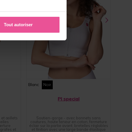
Tout autoriser
Blanc
Noir
PI special
et œillets
Soutien-gorge - avec bonnets sans
elles
coutures, haute teneur en coton, fermeture
erture
éclair sur la partie avant, bretelles réglables
grafes et
et finition avec une large bande élastique