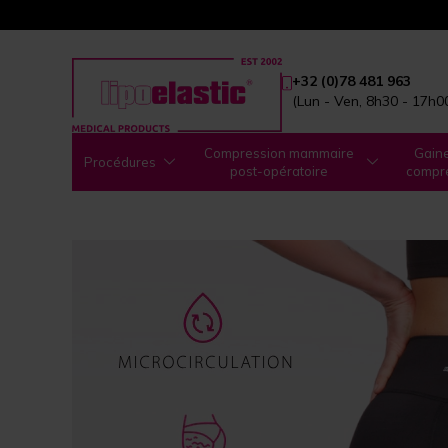
+32 (0)78 481 963
(Lun - Ven, 8h30 - 17h0
Compression mammaire
Gain
Procédures
post-opératoire
compr