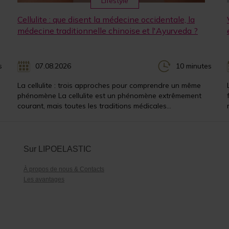
Lifestyle
Cellulite : que disent la médecine occidentale, la
médecine traditionnelle chinoise et l'Ayurveda ?
s
07.08.2026
10 minutes
La cellulite : trois approches pour comprendre un même
phénomène La cellulite est un phénomène extrêmement
courant, mais toutes les traditions médicales...
Sur LIPOELASTIC
À propos de nous & Contacts
Les avantages