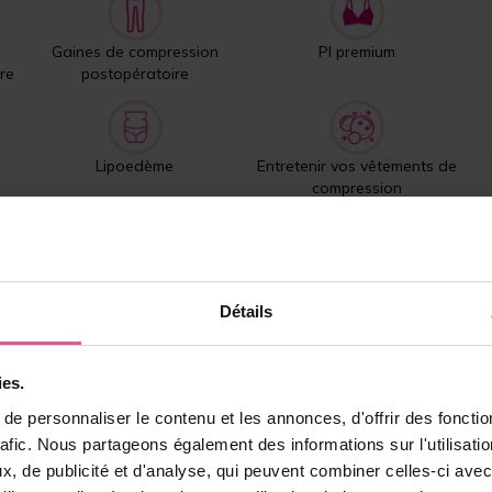
Gaines de compression
PI premium
re
postopératoire
Lipoedème
Entretenir vos vêtements de
compression
Produits les plus vendus
Détails
ies.
e personnaliser le contenu et les annonces, d'offrir des fonctio
rafic. Nous partageons également des informations sur l'utilisati
, de publicité et d'analyse, qui peuvent combiner celles-ci avec