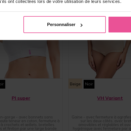
ils ont collectées lors de votre utilisation de leurs services.
Personnaliser
ir
Beige
Noir
PI super
VH Variant
en-gorge - avec bonnets sans
Gaine - avec fermeture à agrafes 
haute teneur en coton, fermeture à
sur les deux côtés, avec bret
 à crochets et œillets, bretelles
amovibles et réglables et ouv
s et finition par une large bande
hygiénique avec fermeture par a