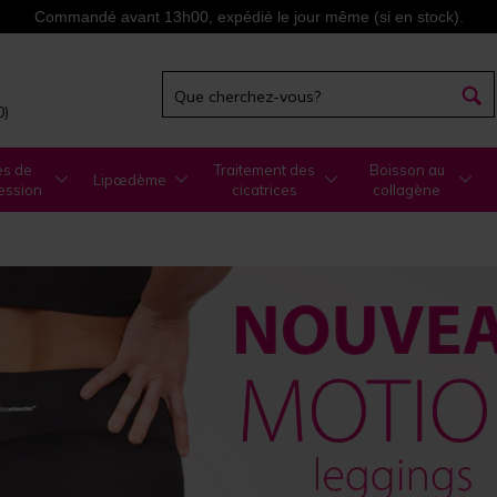
Commandé avant 13h00, expédié le jour même (si en stock).
0)
es de
Traitement des
Boisson au
Lipœdème
ession
cicatrices
collagène