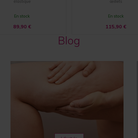
élastique
œillets
En stock
En stock
89,90
€
115,90
€
Blog