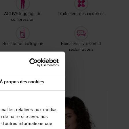
ACTIVE leggings de
Traitement des cicatrices
compression
Boisson au collagene
Paiement, livraison et
réclamations
À propos des cookies
nnalités relatives aux médias
on de notre site avec nos
 d'autres informations que