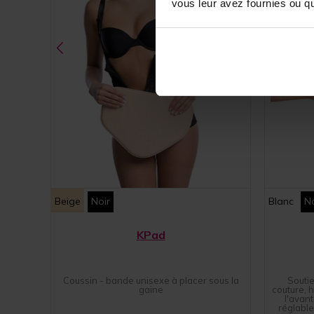
vous leur avez fournies ou qu'
Beige
Noir
Blanc
No
KPad
Coussin - bande unisexe à placer sous la
Souti
gaine
couture, 
l'avant
réglable