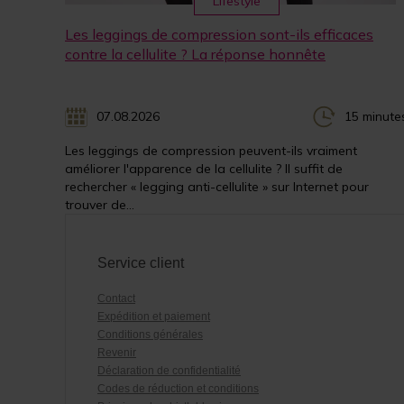
Lifestyle
Les leggings de compression sont-ils efficaces
contre la cellulite ? La réponse honnête
07.08.2026
15 minute
Les leggings de compression peuvent-ils vraiment
améliorer l'apparence de la cellulite ? Il suffit de
rechercher « legging anti-cellulite » sur Internet pour
trouver de...
Service client
Contact
Expédition et paiement
Conditions générales
Revenir
Déclaration de confidentialité
Codes de réduction et conditions