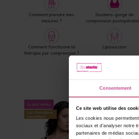
Comment prendre mes
Soutiens-gorge de
mesures ?
compression postopératoi
Comment fonctionne la
Liposuccion
thérapie par compression ?
Consentement
Ce site web utilise des cook
Les cookies nous permettent d
sociaux et d'analyser notre t
partenaires de médias sociaux