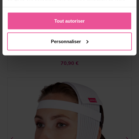
FM extra
services.
Tout autoriser
Gaine faciale unisexe - avec couverture du cou et double
fermeture velcro
Personnaliser
En stock
70,90
€