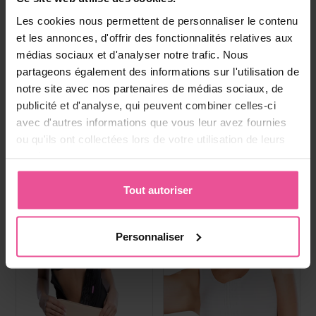
Boisson au collagene
Paiement, livraison et
Les cookies nous permettent de personnaliser le contenu
réclamations
et les annonces, d'offrir des fonctionnalités relatives aux
médias sociaux et d'analyser notre trafic. Nous
partageons également des informations sur l'utilisation de
Produits les plus vendus
notre site avec nos partenaires de médias sociaux, de
publicité et d'analyse, qui peuvent combiner celles-ci
avec d'autres informations que vous leur avez fournies
ou qu'ils ont collectées lors de votre utilisation de leurs
services.
Tout autoriser
Personnaliser