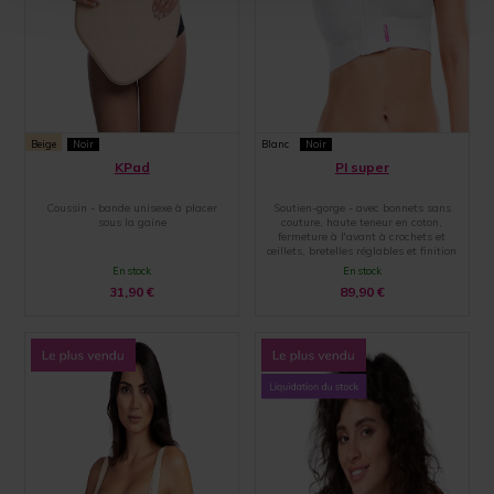
Beige
Noir
Blanc
Noir
KPad
PI super
Coussin - bande unisexe à placer
Soutien-gorge - avec bonnets sans
sous la gaine
couture, haute teneur en coton,
fermeture à l'avant à crochets et
œillets, bretelles réglables et finition
par une large bande élastique
En stock
En stock
31,90
€
89,90
€