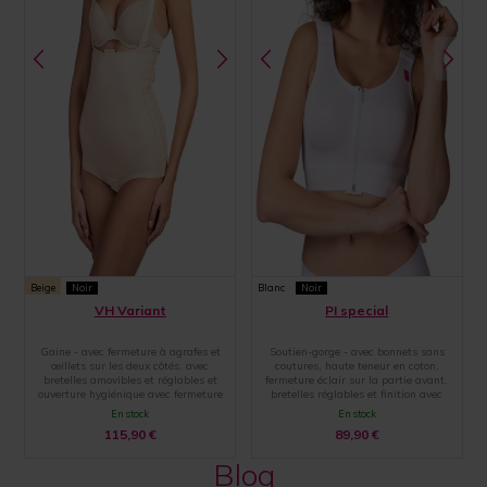
Beige
Noir
Blanc
Noir
VH Variant
PI special
Gaine - avec fermeture à agrafes et
Soutien-gorge - avec bonnets sans
œillets sur les deux côtés, avec
coutures, haute teneur en coton,
bretelles amovibles et réglables et
fermeture éclair sur la partie avant,
ouverture hygiénique avec fermeture
bretelles réglables et finition avec
par agrafes et œillets
une large bande élastique
En stock
En stock
115,90
€
89,90
€
Blog