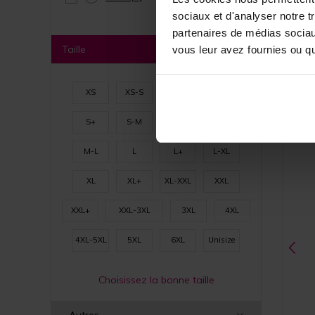
sociaux et d'analyser notre t
partenaires de médias sociaux
Taille
vous leur avez fournies ou qu'
XS
XS-S
XS+
S
S+
S-M
M
M+
M-L
L
L+
L-XL
XL
XL+
XL-XXL
XXL
XXL+
XXL-3XL
3XL
4XL
4XL-5XL
5XL
6XL
Unisize
Choisissez la bonne taille
Autres