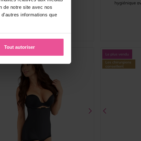
agrafes et œillets
hygiénique av
on de notre site avec nos
 d'autres informations que
En stock
109,90
€
Tout autoriser