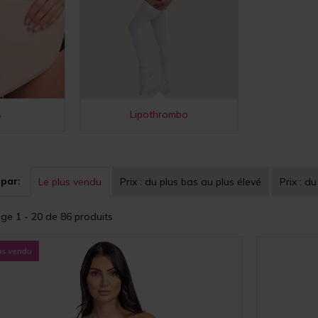
s
Lipothrombo
 par:
Le plus vendu
Prix :
du plus bas au plus élevé
Prix :
du
age 1 - 20 de 86 produits