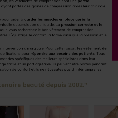
raison, les vêtements de compression sont une
partie
s ayant portés des gaines de compression après leur chirurgie
 pour aider à
garder les muscles en place après la
ntuelle accumulation de liquide. La
pression correcte et le
orsque vous recherchez le bon vêtement de compression,
s: l´ajustage, le confort, la forme ainsi que la préssion et le
 intervention chirurgicale. Pour cette raison,
les vêtement de
 de fixations pour
répondre aux besoins des patients
. Tous
andes spécifiques des meilleurs spécialistes dans leur
age facile et un port agréable; ils peuvent être portés pendant
ation de confort et ils ne nécessites pas d´intérrompre les
enaire beauté depuis 2002."