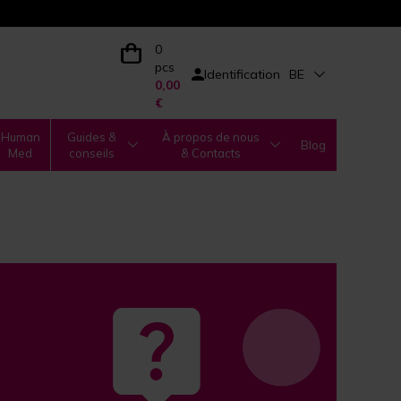
0
pcs
Identification
BE
0,00
€
Human
Guides &
À propos de nous
Blog
Med
conseils
& Contacts