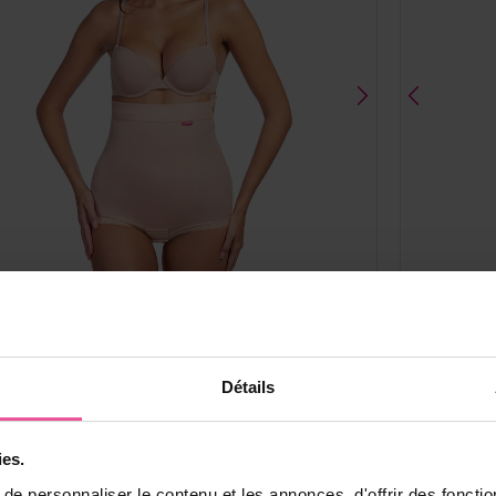
Noir
Beige
Noir
Détails
VH Comfort
ies.
ne - avec fermeture éclair sur le côté gauche, bande
Gaine - san
stique sous la poitrine et ouverture hygiénique avec
poitrine e
e personnaliser le contenu et les annonces, d'offrir des fonctio