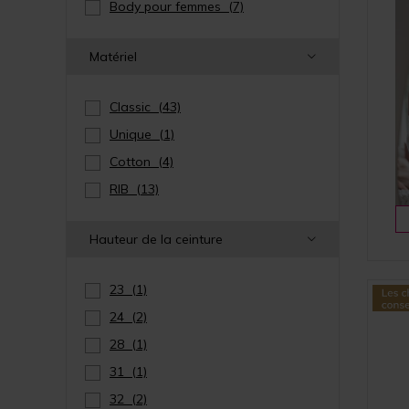
Body pour femmes
(7)
Matériel
Classic
(43)
Unique
(1)
Cotton
(4)
RIB
(13)
Hauteur de la ceinture
23
(1)
24
(2)
28
(1)
31
(1)
32
(2)