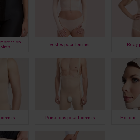
ompression
Vestes pour femmes
Body 
oires
 hommes
Pantalons pour hommes
Masques 