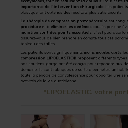
ecchymoses
, tout en
réduisant la douleur
. Pour cette 
importante de l´intervention chirurgicale
. Les patient
plastique, ont obtenus des résultats plus satisfaisants.
La thérapie de compression postopératoire
est conçue
procédure
et à
éliminer les oedèmes
causés par une éve
maintien sont des points essentiels
, c´est pourquoi l
assurez-vous de bien prendre en compte tous ces paramètre
tableau des tailles.
Les patients sont signifiquements moins mobiles après leur
compression
LIPOELASTIC®
proposent differents types
nos soutiens-gorge ont été conçus pour répondre aux dem
domaine. Ils sont fabriqués de sorte à permettre un habill
toute la période de convalescence pour apporter une sens
activités de la vie quotidienne.
"LIPOELASTIC, votre part