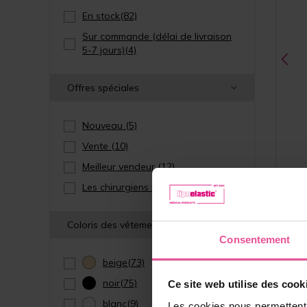
En stock
(82)
Sur commande (délai de livraison
5-7 jours)
(4)
Offres spéciales
Nouveau
(5)
Vente
(10)
Meilleur vendeur
(12)
Les chirurgiens recommandent
(6)
Beige
Coloris des vêtements
Consentement
beige
(73)
noir
(75)
Ce site web utilise des cook
Gai
éla
blanc
(9)
Les cookies nous permettent d