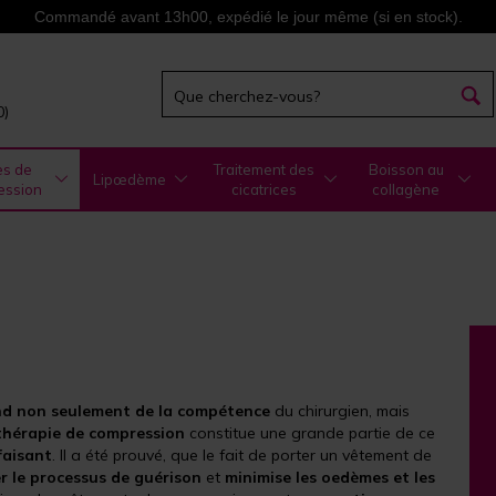
Commandé avant 13h00, expédié le jour même (si en stock).
0)
es de
Traitement des
Boisson au
Lipœdème
ession
cicatrices
collagène
pend non seulement de la compétence
du chirurgien, mais
 thérapie de compression
constitue une grande partie de ce
faisant
. Il a été prouvé, que le fait de porter un vêtement de
r le processus de guérison
et
minimise les oedèmes et les