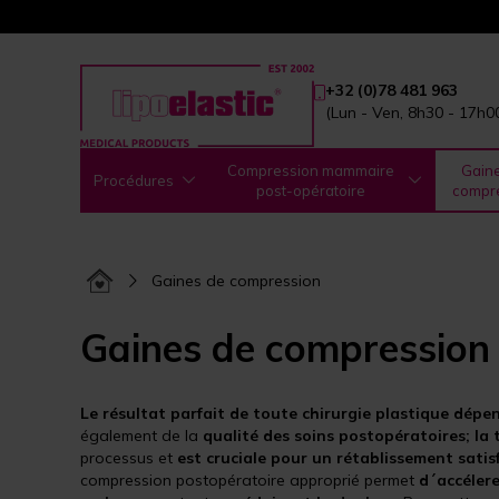
+32 (0)78 481 963
(Lun - Ven, 8h30 - 17h0
Compression mammaire
Gain
Procédures
post-opératoire
compr
Gaines de compression
Gaines de compression
Le résultat parfait de toute chirurgie plastique dé
également de la
qualité des soins postopératoires; la
processus et
est cruciale pour un rétablissement satis
compression postopératoire approprié permet
d´accélere