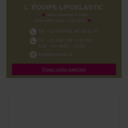
L´ÉQUIPE LIPOELASTIC
Nous sommes à votre
disposition pour vous aider
Tél :
+32 (0)78 481 963
(BE/LUX)
Tél :
+31 (0)40 304 13 00
(NL)
(Lun - Ven, 8h30 - 17h00)
info@lipoelastic.nl
Posez votre question