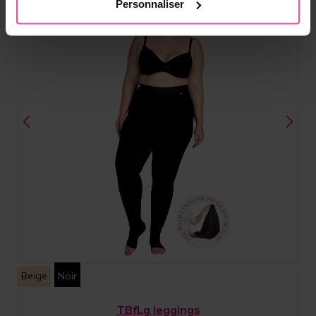
Personnaliser
Beige
Noir
TBfLg leggings