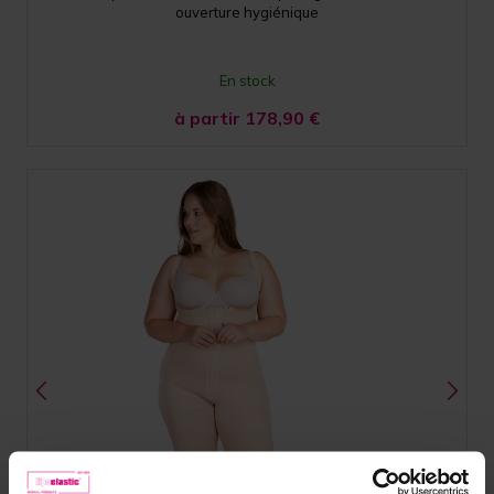
ouverture hygiénique
En stock
à partir 178,90
€