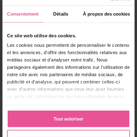
Consentement
Détails
À propos des cookies
Ce site web utilise des cookies.
Beige
Noir
Les cookies nous permettent de personnaliser le contenu
et les annonces, d'offrir des fonctionnalités relatives aux
VBfLg Variant
médias sociaux et d'analyser notre trafic. Nous
partageons également des informations sur l'utilisation de
Gaine type panty long pour femme - au-dessous des seins,
notre site avec nos partenaires de médias sociaux, de
avec compression graduée, fermeture à l'avant par agrafes et
publicité et d'analyse, qui peuvent combiner celles-ci
œillets et ouverture hygiénique
avec d'autres informations que vous leur avez fournies
ou qu'ils ont collectées lors de votre utilisation de leurs
services.
En stock
à partir 197,90
€
Tout autoriser