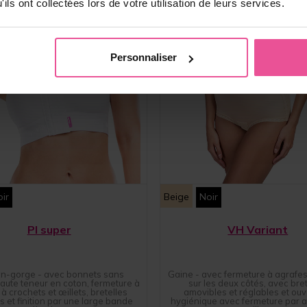
ils ont collectées lors de votre utilisation de leurs services.
Personnaliser
ir
Beige
Noir
PI super
VH Variant
en-gorge - avec bonnets sans
Gaine - avec fermeture à agrafes 
haute teneur en coton, fermeture à
sur les deux côtés, avec bret
 à crochets et œillets, bretelles
amovibles et réglables et ouv
s et finition par une large bande
hygiénique avec fermeture par a