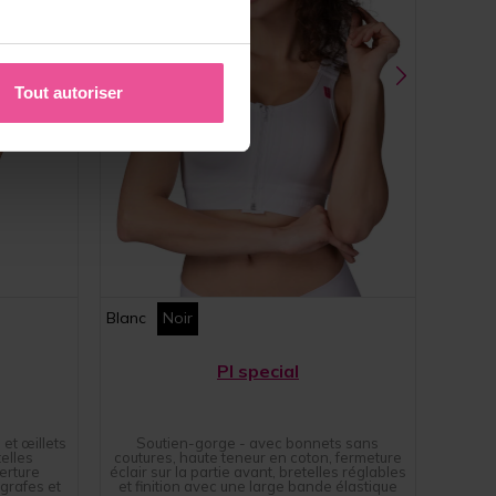
Tout autoriser
Blanc
Noir
PI special
et œillets
Soutien-gorge - avec bonnets sans
elles
coutures, haute teneur en coton, fermeture
erture
éclair sur la partie avant, bretelles réglables
grafes et
et finition avec une large bande élastique