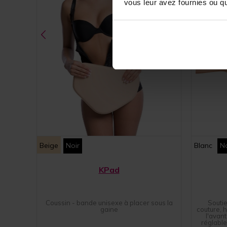
vous leur avez fournies ou qu'
Beige
Noir
Blanc
No
KPad
Coussin - bande unisexe à placer sous la
Souti
gaine
couture, 
l'avant
réglable