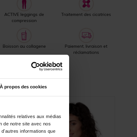
ACTIVE leggings de
Traitement des cicatrices
compression
Boisson au collagene
Paiement, livraison et
réclamations
À propos des cookies
nnalités relatives aux médias
on de notre site avec nos
 d'autres informations que