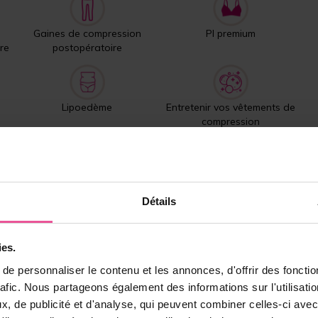
Gaines de compression
PI premium
re
postopératoire
Lipoedème
Entretenir vos vêtements de
compression
Produits les plus vendus
Détails
ies.
e personnaliser le contenu et les annonces, d'offrir des fonctio
rafic. Nous partageons également des informations sur l'utilisati
, de publicité et d'analyse, qui peuvent combiner celles-ci avec