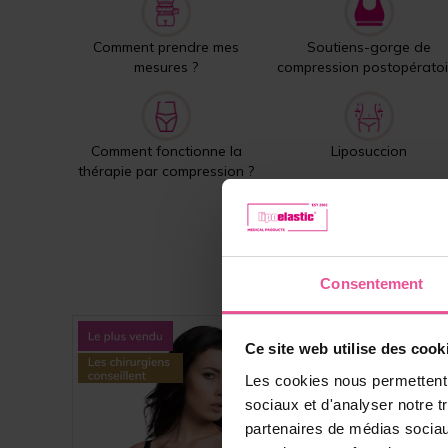
Comment prendre mes
Soutiens-gorge de
mesures ?
compression postopératoi
Comment fonctionne la
Liposuccion
thérapie par compression ?
Consentement
Ce site web utilise des cook
Les cookies nous permettent d
sociaux et d'analyser notre t
partenaires de médias sociaux