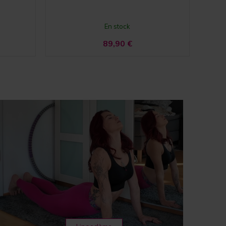
En stock
89,90
€