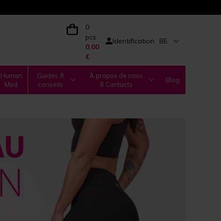
0
pcs
Identification
BE
0,00
€
Human
Guides &
À propos de nous
Blog
Med
conseils
& Contacts