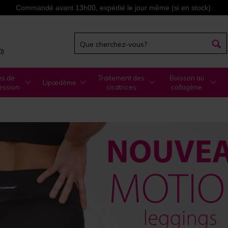
Commandé avant 13h00, expédié le jour même (si en stock).
0)
es de
Traitement des
Boisson au
Lipœdème
ession
cicatrices
collagène