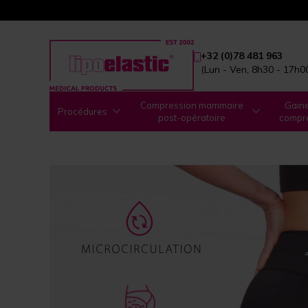
+32 (0)78 481 963
(Lun - Ven, 8h30 - 17h0
Compression mammaire
Gain
Procédures
post-opératoire
compr