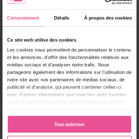
Consentement
Détails
À propos des cookies
Puis-je utiliser un assouplissant pour laver mon soutien-
gorge de compression post-opératoire ?
Ce site web utilise des cookies.
Les cookies nous permettent de personnaliser le contenu
À quelle fréquence dois-je laver mon soutien-gorge de 
et les annonces, d'offrir des fonctionnalités relatives aux
compression ?
médias sociaux et d'analyser notre trafic. Nous
partageons également des informations sur l'utilisation de
notre site avec nos partenaires de médias sociaux, de
publicité et d'analyse, qui peuvent combiner celles-ci
Quelle est la meilleure matière pour les soutiens-gorge de 
avec d'autres informations que vous leur avez fournies
compression post-chirurgicaux ?
ou qu'ils ont collectées lors de votre utilisation de leurs
services.
Tout autoriser
Pourquoi l'étiquette est-elle cousue à l'extérieur du 
soutien-gorge ?