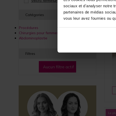
Velcro fermeture
(4)
sociaux et d'analyser notre t
partenaires de médias sociaux
Catégories
vous leur avez fournies ou qu'
Procédures
Chirurgies pour femmes
Abdominoplastie
Filtres
Aucun filtre actif