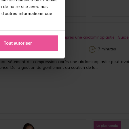
on de notre site avec nos
130,90
€
 d'autres informations que
 meilleur vêtement de compression après une abdominoplastie | Guide
Tout autoriser
.2025
7 minutes
e bon vêtement de compression après une abdominoplastie peut avoi
nce. De la gestion du gonflement au soutien de la...