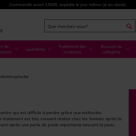
Commandé avant 13h00, expédié le jour même (si en stock).
0)
es de
Traitement des
Boisson au
Lipœdème
ession
cicatrices
collagène
dominoplastie
ventre qui est difficile à perdre grâce aux méthodes
Le traitement est très souvent réalisé chez les femmes après la
ment après une perte de poids importante laissant la peau