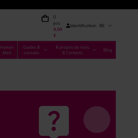
0
pcs
Identification
BE
0,00
€
Human
Guides &
À propos de nous
Blog
Med
conseils
& Contacts