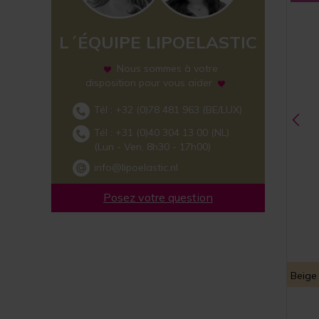
L´ÉQUIPE LIPOELASTIC
Nous sommes à votre
disposition pour vous aider
Tél :
+32 (0)78 481 963
(BE/LUX)
Tél :
+31 (0)40 304 13 00
(NL)
(Lun - Ven, 8h30 - 17h00)
info@lipoelastic.nl
Posez votre question
Beige