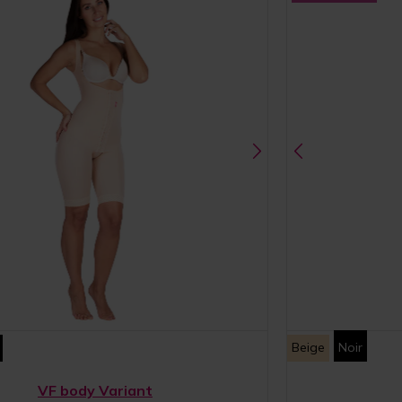
Beige
Noir
VF body Variant