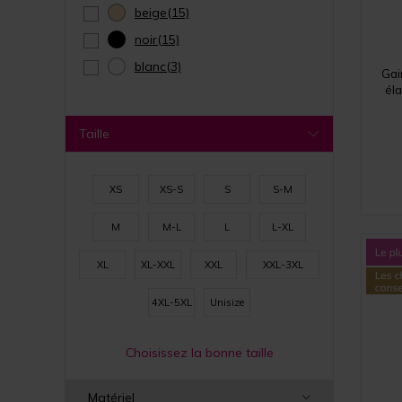
beige
(15)
noir
(15)
blanc
(3)
Gai
éla
Taille
XS
XS-S
S
S-M
M
M-L
L
L-XL
XL
XL-XXL
XXL
XXL-3XL
4XL-5XL
Unisize
Choisissez la bonne taille
Matériel