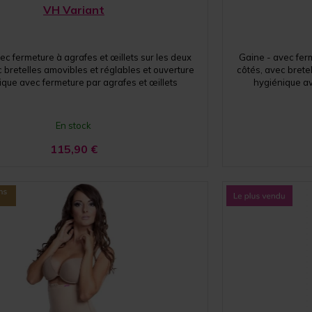
VH Variant
ec fermeture à agrafes et œillets sur les deux
Gaine - avec ferm
 bretelles amovibles et réglables et ouverture
côtés, avec brete
ique avec fermeture par agrafes et œillets
hygiénique av
En stock
115,90
€