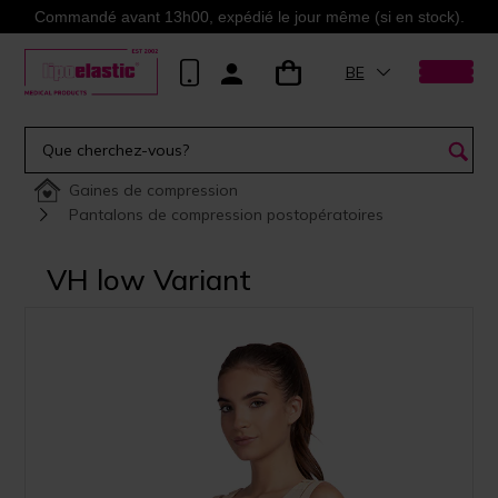
Commandé avant 13h00, expédié le jour même (si en stock).
BE
Gaines de compression
Pantalons de compression postopératoires
VH low Variant