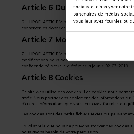
Article 6 Durée de conservati
sociaux et d'analyser notre t
partenaires de médias sociaux
vous leur avez fournies ou qu'
6.1. LIPOELASTIC B.V. stocke les données personnelles pe
conserver les données personnelles plus longtemps sur la 
Article 7 Modification de la dé
7.1. LIPOELASTIC B.V. se réserve le droit de modifier cett
modifications, vous acceptez toute déclaration de confide
confidentialité actuelle a été mise à jour le 02-07-2019.
Article 8 Cookies
Ce site web utilise des cookies.. Les cookies nous permett
trafic. Nous partageons également des informations sur l'u
d'autres informations que vous leur avez fournies ou qu'ils
Les cookies sont des petits fichiers textes qui peuvent être
La loi stipule que nous ne pouvons stocker des cookies su
nous avons besoin de votre permission.