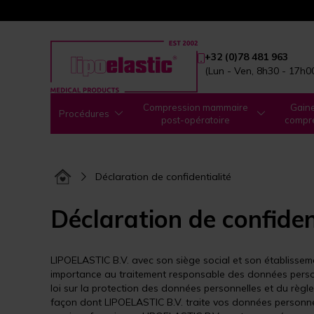
+32 (0)78 481 963
(Lun - Ven, 8h30 - 17h0
Compression mammaire
Gain
Procédures
post-opératoire
compr
Déclaration de confidentialité
Déclaration de confiden
LIPOELASTIC B.V. avec son siège social et son établiss
importance au traitement responsable des données personn
loi sur la protection des données personnelles et du règl
façon dont LIPOELASTIC B.V. traite vos données personne