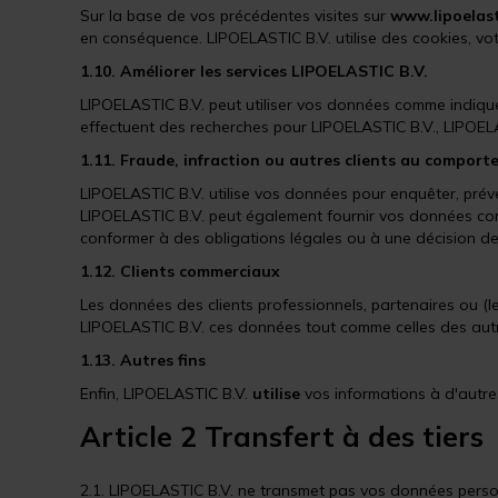
Sur la base de vos précédentes visites sur
www.lipoelast
en conséquence. LIPOELASTIC B.V. utilise des cookies, vo
1.10. Améliorer les services LIPOELASTIC B.V.
LIPOELASTIC B.V. peut utiliser vos données comme indiqué
effectuent des recherches pour LIPOELASTIC B.V., LIPOELA
1.11. Fraude, infraction ou autres clients au comport
LIPOELASTIC B.V. utilise vos données pour enquêter, prév
LIPOELASTIC B.V. peut également fournir vos données comme 
conformer à des obligations légales ou à une décision de 
1.12. Clients commerciaux
Les données des clients professionnels, partenaires ou (leu
LIPOELASTIC B.V. ces données tout comme celles des autr
1.13. Autres fins
Enfin, LIPOELASTIC B.V.
utilise
vos informations à d'autre
Article 2 Transfert à des tiers
2.1. LIPOELASTIC B.V. ne transmet pas vos données personn