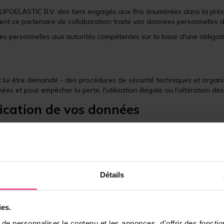
 LIPOELASTIC B.V. des tiers engagés aux fins énumérées dans la prése
ent ce partenaire de collaboration traite vos données personnelles 
s personnelles aux autorités compétentes sur la base d'une obligati
eut lui être demandé - des procédures de sécurité techniques et orga
 et pour empêcher la perte, l'utilisation illégale ou l'altération d
ification de vos données
données personnelles que nous traitons. Vous pouvez également fa
nfo@lipoelastic.nl ou utiliser l'option de désautorisation dans vot
car le traitement de vos données personnelles est essentiel au foncti
ELASTIC B.V.
Détails
n éventuelle par des tiers de vos données personnelles. Cette déclara
w.lipoelastic.nl. LIPOELASTIC B.V. n'accepte pas toute responsabilité
ies.
e personnaliser le contenu et les annonces, d'offrir des fonctio