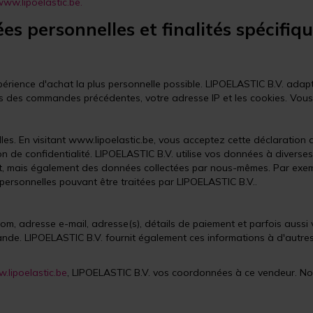
ww.lipoelastic.be.
es personnelles et finalités spécifiq
xpérience d'achat la plus personnelle possible. LIPOELASTIC B.V. ada
ées des commandes précédentes, votre adresse IP et les cookies. Vous p
les. En visitant www.lipoelastic.be, vous acceptez cette déclaration 
de confidentialité. LIPOELASTIC B.V. utilise vos données à diverses 
t, mais également des données collectées par nous-mêmes. Par exemple
rsonnelles pouvant être traitées par LIPOELASTIC B.V..
om, adresse e-mail, adresse(s), détails de paiement et parfois aussi
nde. LIPOELASTIC B.V. fournit également ces informations à d'autre
.lipoelastic.be
, LIPOELASTIC B.V. vos coordonnées à ce vendeur. N