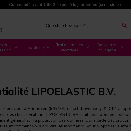
Commandé avant 13h00, expédié le jour même (si en stock).
0)
es de
Traitement des
Boisson au
Lipœdème
ession
cicatrices
collagène
tialité
LIPOELASTIC B.V.
ement principal à Eindhoven (5657EA) à Luchthavenweg 81-012, ci-ap
elles de ses visiteurs. LIPOELASTIC B.V. traite vos données personne
ement général sur la protection des données. Dans cette déclaration 
lles et comment vous pouvez les modifier ou vous y opposer. Cette d