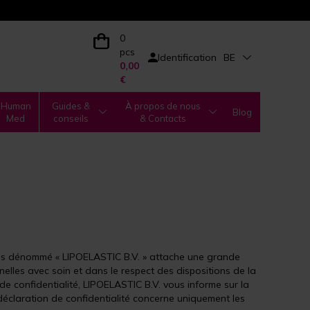
0
pcs
Identification
BE
0,00
€
Human
Guides &
À propos de nous
Blog
Med
conseils
& Contacts
rès dénommé « LIPOELASTIC B.V. » attache une grande
lles avec soin et dans le respect des dispositions de la
de confidentialité, LIPOELASTIC B.V. vous informe sur la
éclaration de confidentialité concerne uniquement les