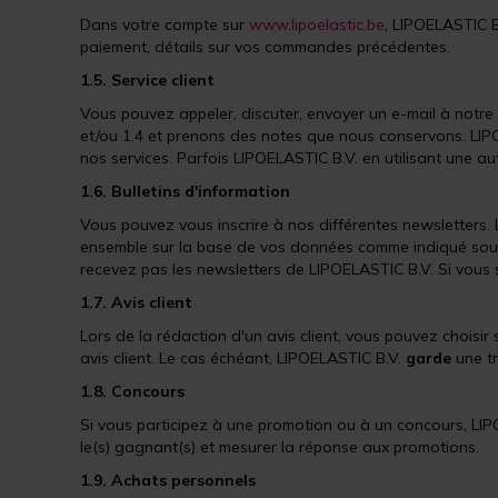
Dans votre compte sur
www.lipoelastic.be
, LIPOELASTIC 
paiement, détails sur vos commandes précédentes.
1.5. Service client
Vous pouvez appeler, discuter, envoyer un e-mail à notre
et/ou 1.4 et prenons des notes que nous conservons. LIPOE
nos services. Parfois LIPOELASTIC B.V. en utilisant une au
1.6. Bulletins d'information
Vous pouvez vous inscrire à nos différentes newsletters.
ensemble sur la base de vos données comme indiqué sous
recevez pas les newsletters de LIPOELASTIC B.V. Si vous
1.7. Avis client
Lors de la rédaction d'un avis client, vous pouvez choisir
avis client. Le cas échéant, LIPOELASTIC B.V.
garde
une tr
1.8. Concours
Si vous participez à une promotion ou à un concours, LI
le(s) gagnant(s) et mesurer la réponse aux promotions.
1.9. Achats personnels