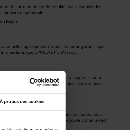
nte déclaration de confidentialité, avec lesquels des
de manière responsable ;
on légale.
nisationnelles appropriées, notamment pour garantir que
es informations que LIPOELASTIC BV reçoit.
ire une demande de modification ou de suppression de
re compte. Si vous choisissez de supprimer vos données
onnement du site Web.
À propos des cookies
tion de confidentialité concerne uniquement les données
 ou obligation pour (l'exploitation et/ou le contenu des)
nnalités relatives aux médias