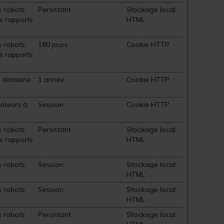
s robots.
Persistant
Stockage local
es rapports
HTML
s robots.
180 jours
Cookie HTTP
es rapports
le domaine
1 année
Cookie HTTP
sateurs à
Session
Cookie HTTP
s robots.
Persistant
Stockage local
es rapports
HTML
s robots.
Session
Stockage local
HTML
s robots.
Session
Stockage local
HTML
s robots.
Persistant
Stockage local