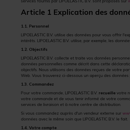
services fournis par LIPOELASTIC B.V. sont proposés sur
w
Article 1 Explication des donné
1.1. Personnel
LIPOELASTIC B.V. utilise des données pour vous offrir l'e
intérêts. LIPOELASTIC B.V. utilise, par exemple, les donn
1.2. Objectifs
LIPOELASTIC B.V. collecte et traite vos données personnel
données personnelles comme décrit dans cette déclaration 
objectifs. Nous utilisons des données reçues de votre par
Web. Vous trouverez ci-dessous un aperçu des données pe
1.3. Commandez
Pour votre commande, LIPOELASTIC B.V.
recueille
votre n
votre commande et de vous tenir informé de votre comma
services de livraison et à notre centre de distribution.
Si vous commandez auprès d'un vendeur externe sur
www
données avec le même soin que LIPOELASTIC B.V. le fait.
1.4. Votre compte