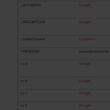
_grecaptcha
Google
_GRECAPTCHA
Google
CookieConsent
Cookiebot
PHPSESSID
www.lipoelastic.be
rc::a
Google
rc::b
Google
rc::c
Google
rc::f
Google