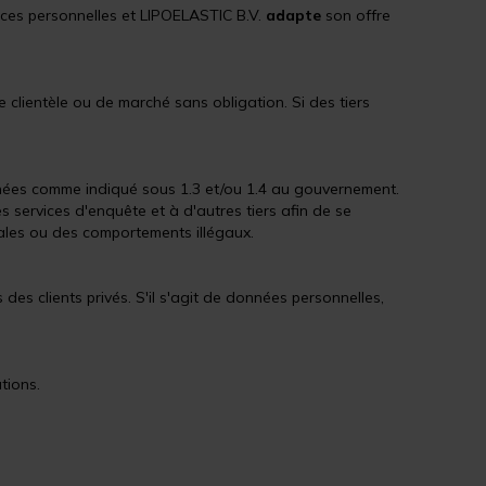
ces personnelles et LIPOELASTIC B.V.
adapte
son offre
clientèle ou de marché sans obligation. Si des tiers
nnées comme indiqué sous 1.3 et/ou 1.4 au gouvernement.
s services d'enquête et à d'autres tiers afin de se
nales ou des comportements illégaux.
des clients privés. S'il s'agit de données personnelles,
tions.