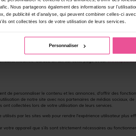
on
rafic. Nous partageons également des informations sur l'utilisati
, de publicité et d'analyse, qui peuvent combiner celles-ci avec
ils ont collectées lors de votre utilisation de leurs services.
ndant une période de 12 mois après votre dernière visite sur www.lip
base d'une disposition légale.
claration de confidentialité
Personnaliser
e déclaration de confidentialité. Tout ajustement sera annoncé via www
ntialité modifiée. Gardez un œil sur cette page et sur
www.lipoelast
ent de personnaliser le contenu et les annonces, d'offrir des fonctio
tilisation de notre site avec nos partenaires de médias sociaux, de p
 ont collectées lors de votre utilisation de leurs services.
 utilisés par les sites web pour rendre l'expérience utilisateur plus eff
r votre appareil que s’ils sont strictement nécessaires au fonctionne