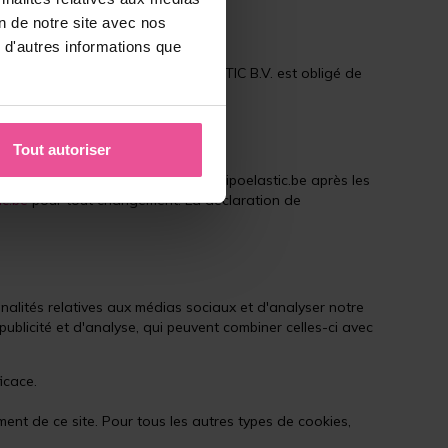
on de notre site avec nos
 d'autres informations que
oelastic.be, à moins que LIPOELASTIC B.V. est obligé de
Tout autoriser
.lipoelastic.be. En utilisant www.lipoelastic.be après les
ic.be
pour tout changement. La déclaration de
nnalités relatives aux médias sociaux et d'analyser notre
ublicité et d'analyse, qui peuvent combiner celles-ci avec
icace.
ment de ce site. Pour tous les autres types de cookies,