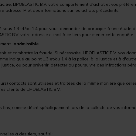
ic.be,
LIPOELASTIC B.V. votre comportement d'achat et vos préféren
tre adresse IP et des informations sur les achats précédents.
 sous 1.3 et/ou 1.4 pour vous demander de participer à une étude de 
STIC B.V. votre adresse e-mail à ce tiers pour mener cette enquête.
ement inadmissible
enir et combattre la fraude. Si nécessaire, LIPOELASTIC B.V. vos do
indiqué au point 1.3 et/ou 1.4 à la police, à la justice et à d'autre
justice, ou pour prévenir, détecter ou poursuivre des infractions pé
rs) contacts sont utilisées et traitées de la même manière que celles 
es clients de LIPOELASTIC B.V..
s fins, comme décrit spécifiquement lors de la collecte de vos informa
elles à des tiers, sauf si :