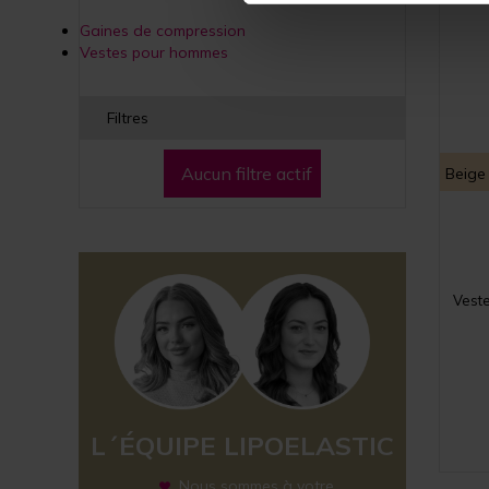
Gaines de compression
Vestes pour hommes
Filtres
Aucun filtre actif
Beige
Veste
L´ÉQUIPE LIPOELASTIC
Nous sommes à votre