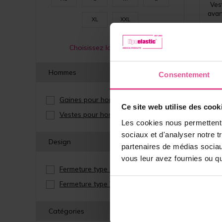
Vest
avan
XL
XXL
Choisissez la bonne taille
Hommes
Consentement
Gaines pour homme
(1)
Ce site web utilise des cook
Vestes pour hommes
(3)
Les cookies nous permettent d
sociaux et d'analyser notre t
Design
partenaires de médias sociaux
vous leur avez fournies ou qu'
Fermeture type Comfort
(3)
Fermeture type Variant
(1)
Catégories