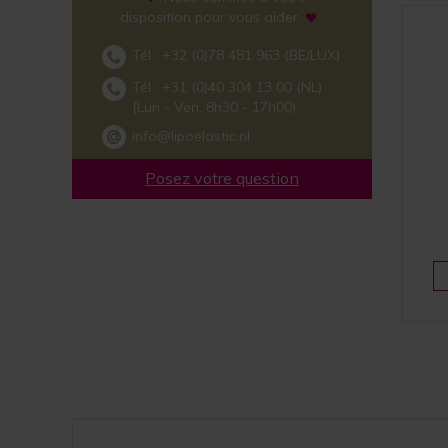
disposition pour vous aider
Tél :
+32 (0)78 481 963
(BE/LUX)
Tél :
+31 (0)40 304 13 00
(NL)
(Lun - Ven, 8h30 - 17h00)
info@lipoelastic.nl
Posez votre question