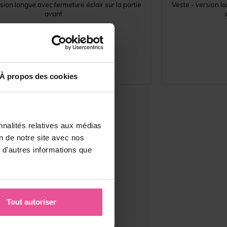
sion longue avec fermeture éclair sur la partie
Veste - version l
avant
En stock
125,90
€
À propos des cookies
nnalités relatives aux médias
on de notre site avec nos
 d'autres informations que
Tout autoriser