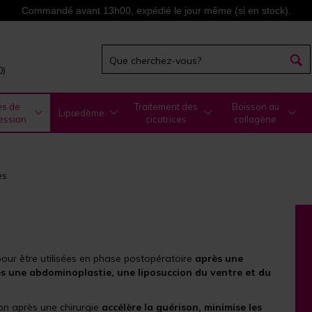
Commandé avant 13h00, expédié le jour même (si en stock).
0)
es de
Traitement des
Boisson au
Lipœdème
ession
cicatrices
collagène
es
our être utilisées en phase postopératoire
après une
ès une abdominoplastie, une liposuccion du ventre et du
on après une chirurgie
accélère la guérison, minimise les