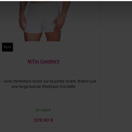
Noir
MTm Comfort
 - avec fermeture éclair sur la partie avant, finition par
une large bande élastique à la taille
En stock
109,90
€