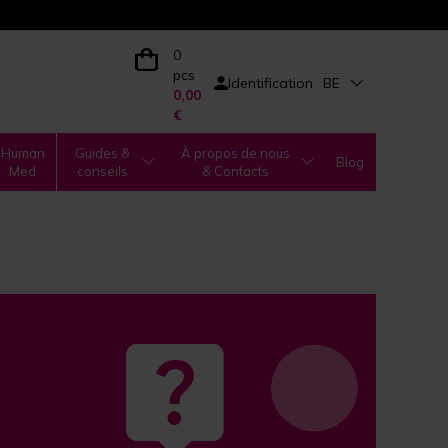
0
pcs
Identification
BE
0,00
€
Human
Guides &
À propos de nous
Blog
Med
conseils
& Contacts