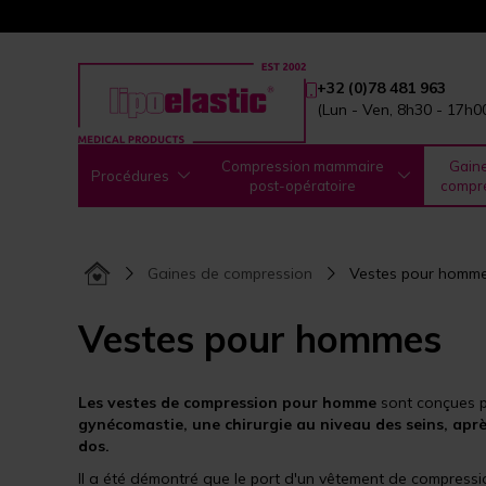
+32 (0)78 481 963
(Lun - Ven, 8h30 - 17h0
Compression mammaire
Gain
Procédures
post-opératoire
compr
Gaines de compression
Vestes pour homm
Vestes pour hommes
Les vestes de compression pour homme
sont conçues p
gynécomastie, une chirurgie au niveau des seins, apr
dos.
Il a été démontré que le port d'un vêtement de compressi