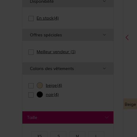
Disponibilité
En stock
(4)
Offres spéciales
Meilleur vendeur
(1)
Coloris des vêtements
beige
(4)
noir
(4)
Beige
Taille
XS
S
M
L