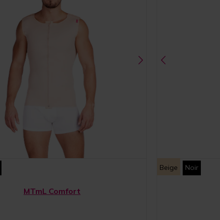
Beige
Noir
MTmL Comfort