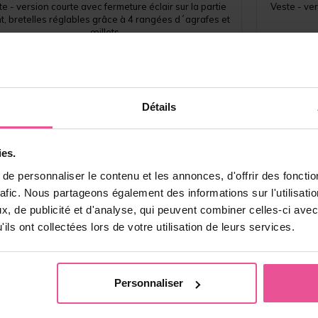
e - version courte avec fermeture éclair sur la partie
Veste - ver
t, bretelles réglables grâce à 4 rangées d´agrafes et
œillets
En stock
101,90
€
Détails
ies.
e personnaliser le contenu et les annonces, d'offrir des fonctio
rafic. Nous partageons également des informations sur l'utilisati
, de publicité et d'analyse, qui peuvent combiner celles-ci avec
ils ont collectées lors de votre utilisation de leurs services.
Personnaliser