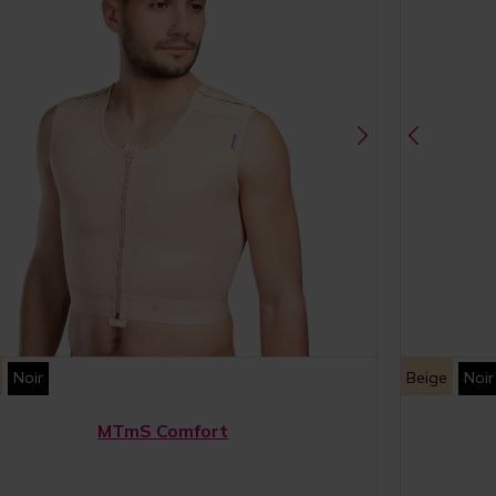
Noir
Beige
Noir
MTmS Comfort