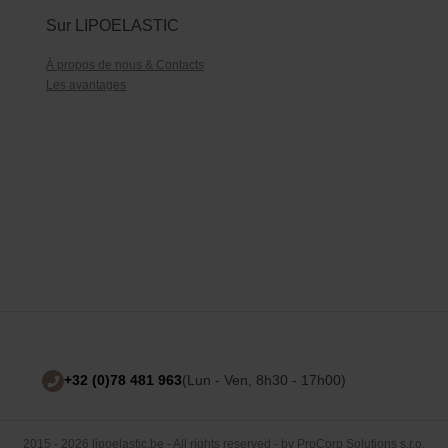
Sur LIPOELASTIC
À propos de nous & Contacts
Les avantages
+32 (0)78 481 963
(Lun - Ven, 8h30 - 17h00)
2015 - 2026 lipoelastic.be - All rights reserved - by
ProCorp Solutions s.r.o.