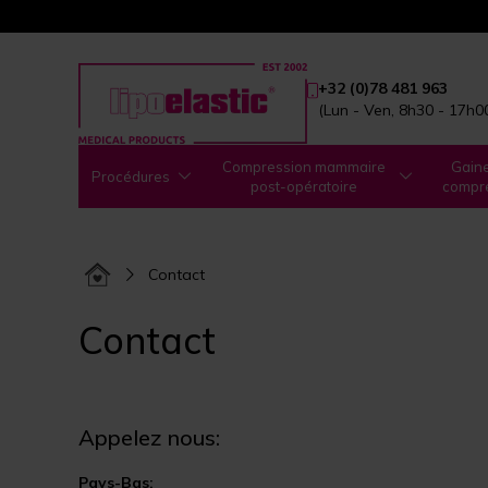
+32 (0)78 481 963
(Lun - Ven, 8h30 - 17h0
Compression mammaire
Gain
Procédures
post-opératoire
compr
Contact
Contact
Appelez nous:
Pays-Bas: