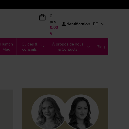
0
pcs
Identification
BE
0,00
€
Human
Guides &
À propos de nous
Blog
Med
conseils
& Contacts