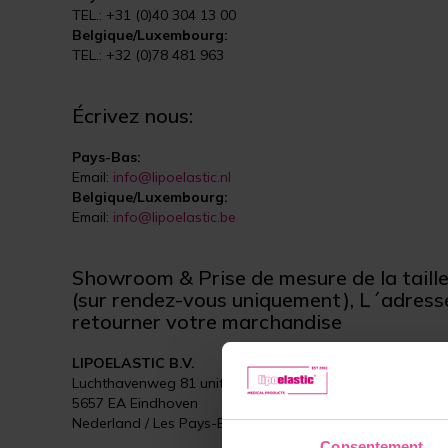
TEL.: +31 (0)40 304 13 00
Belgique/Luxembourg:
TEL.: +32 (0)78 481 963
Écrivez nous:
Pays-Bas:
Email:
info@lipoelastic.nl
Belgique/Luxembourg:
Email:
info@lipoelastic.be
Showroom & Prise de mesure de la taill
(sur rendez-vous uniquement), L´adress
retourner votre marchandise
LIPOELASTIC B.V.
Luchthavenweg 81 unit 012
5657 EA Eindhoven
Nederland / Les Pays-Bas
Consentement