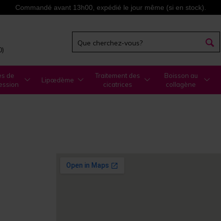
Commandé avant 13h00, expédié le jour même (si en stock).
0)
es de
Traitement des
Boisson au
Lipœdème
ession
cicatrices
collagène