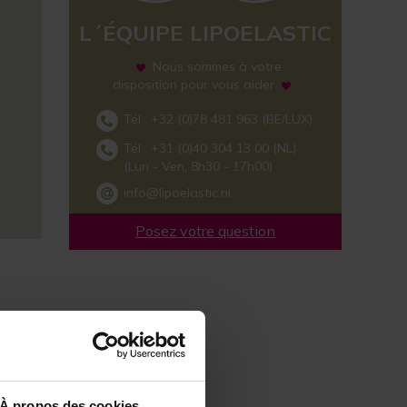
L´ÉQUIPE LIPOELASTIC
Nous sommes à votre
disposition pour vous aider
Tél :
+32 (0)78 481 963
(BE/LUX)
Tél :
+31 (0)40 304 13 00
(NL)
(Lun - Ven, 8h30 - 17h00)
info@lipoelastic.nl
Posez votre question
À propos des cookies