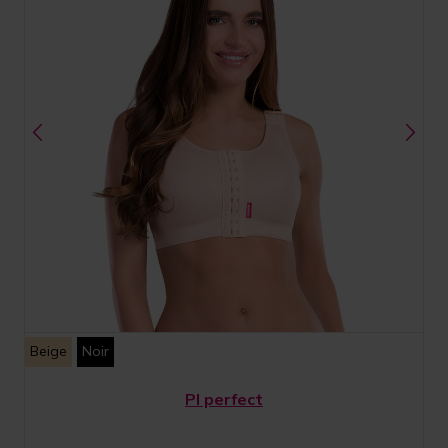
Beige
Noir
PI perfect