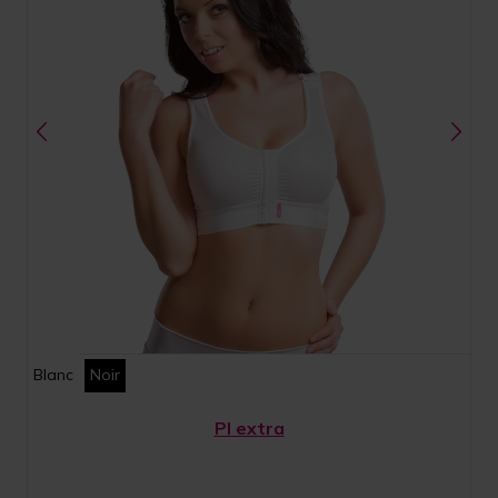
Blanc
Noir
PI extra