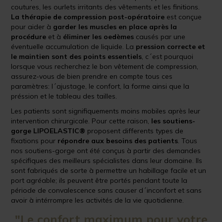
coutures, les ourlets irritants des vêtements et les finitions.
La thérapie de compression post-opératoire
est conçue
pour aider à
garder les muscles en place après la
procédure
et à
éliminer les oedèmes
causés par une
éventuelle accumulation de liquide. La
pression correcte et
le maintien sont des points essentiels
, c´est pourquoi
lorsque vous recherchez le bon vêtement de compression,
assurez-vous de bien prendre en compte tous ces
paramètres: l´ajustage, le confort, la forme ainsi que la
préssion et le tableau des tailles.
Les patients sont signifiquements moins mobiles après leur
intervention chirurgicale. Pour cette raison,
les soutiens-
gorge LIPOELASTIC®
proposent differents types de
fixations pour
répondre aux besoins des patients
. Tous
nos soutiens-gorge ont été conçus à partir des demandes
spécifiques des meilleurs spécialistes dans leur domaine. Ils
sont fabriqués de sorte à permettre un habillage facile et un
port agréable; ils peuvent être portés pendant toute la
période de convalescence sans causer d´inconfort et sans
avoir à intérrompre les activités de la vie quotidienne.
"Le confort maximum pour votre