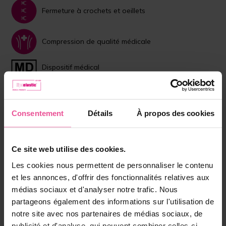
Fermeture à crochets et oeillets
Compression de qualité médicale
Dispositif médical
Choisissez la couleur:
Consentement
Détails
À propos des cookies
Beige
Noir
Taille:
Ce site web utilise des cookies.
XS
Les cookies nous permettent de personnaliser le contenu
et les annonces, d'offrir des fonctionnalités relatives aux
En stock
médias sociaux et d'analyser notre trafic. Nous
partageons également des informations sur l'utilisation de
Choisissez la bonne taille
notre site avec nos partenaires de médias sociaux, de
publicité et d'analyse, qui peuvent combiner celles-ci