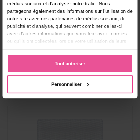
médias sociaux et d'analyser notre trafic. Nous
partageons également des informations sur l'utilisation de
notre site avec nos partenaires de médias sociaux, de
publicité et d'analyse, qui peuvent combiner celles-ci
LIPOELASTIC SHEET STRIP01 5 x 20 cm -
avec d'autres informations que vous leur avez fournies
pansement pour cicatrice
ou qu'ils ont collectées lors de votre utilisation de leurs
services.
Pansements de silicone autocollants utilisés pour le traitement
des cicatrices et pour éviter l´apparition des cicatrices
chéloïdes et hypertrophiques.
Tout autoriser
En stock
Personnaliser
24,90
€