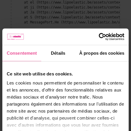
    at el (https://www.lipoelastic.be/assets/context-DEl
    at ji (https://www.lipoelastic.be/assets/context-DEl
    at Ja (https://www.lipoelastic.be/assets/context-DEl
    at S (https://www.lipoelastic.be/assets/context-DEllq
    at MessagePort.He (https://www.lipoelastic.be/assets
Consentement
Détails
À propos des cookies
Ce site web utilise des cookies.
Les cookies nous permettent de personnaliser le contenu
et les annonces, d'offrir des fonctionnalités relatives aux
Service client
médias sociaux et d'analyser notre trafic. Nous
partageons également des informations sur l'utilisation de
Contact
notre site avec nos partenaires de médias sociaux, de
Expédition et paiement
publicité et d'analyse, qui peuvent combiner celles-ci
Conditions générales
avec d'autres informations que vous leur avez fournies
Revenir