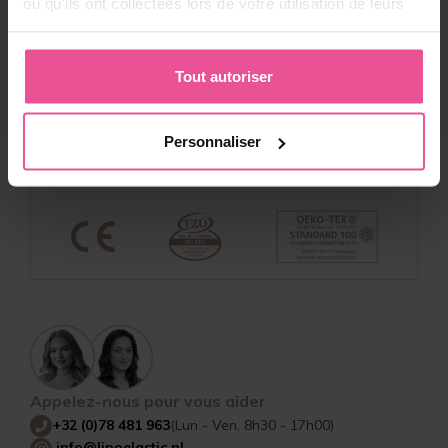
ou qu'ils ont collectées lors de votre utilisation de leurs
Déclaration de confidentialité
Codes de réduction et conditions
services.
Principes de whistleblowing
Sécurité des produits
Tout autoriser
Sur LIPOELASTIC
Personnaliser
À propos de nous & Contacts
Les avantages
Appelez-nous pour vous aider
+32 (0)78 481 963
(Lun - Ven, 8h30 - 17h00)
info@lipoelastic.nl