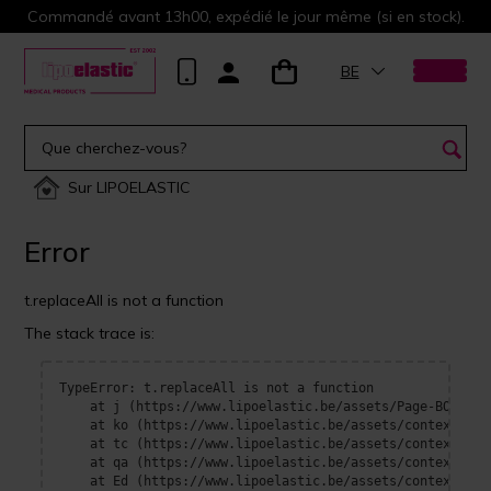
Commandé avant 13h00, expédié le jour même (si en stock).
BE
Sur LIPOELASTIC
Error
t.replaceAll is not a function
The stack trace is:
TypeError: t.replaceAll is not a function

    at j (https://www.lipoelastic.be/assets/Page-BOrFn-e4
    at ko (https://www.lipoelastic.be/assets/context-DEl
    at tc (https://www.lipoelastic.be/assets/context-DEl
    at qa (https://www.lipoelastic.be/assets/context-DEl
    at Ed (https://www.lipoelastic.be/assets/context-DEl