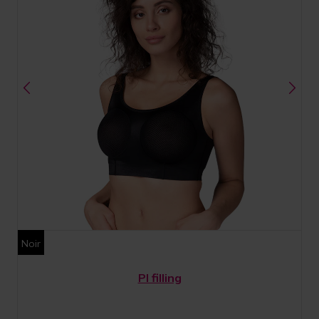
Noir
PI filling