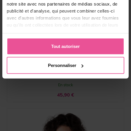
notre site avec nos partenaires de médias sociaux, de
publicité et d'analyse, qui peuvent combiner celles-ci
avec d'autres informations que vous leur avez fournies
Blanc
Noir
ou qu'ils ont collectées lors de votre utilisation de leurs
services.
PI extra
Tout autoriser
Soutien-gorge - avec encolure inférieure, bretelles réglables,
finition par une large bande élastique
Personnaliser
En stock
45,90
€