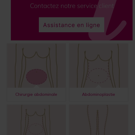
Chirurgie abdominale
Abdominoplastie