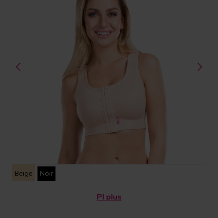
Beige
Noir
PI plus