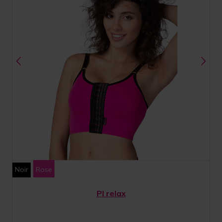
Noir
Rose
PI relax