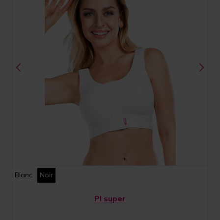
Blanc
Noir
PI super