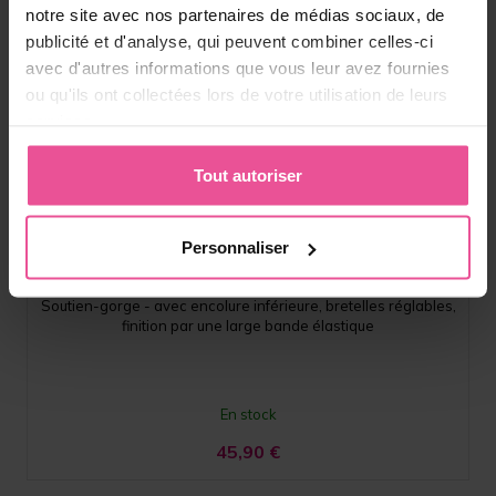
notre site avec nos partenaires de médias sociaux, de
publicité et d'analyse, qui peuvent combiner celles-ci
avec d'autres informations que vous leur avez fournies
ou qu'ils ont collectées lors de votre utilisation de leurs
services.
Tout autoriser
Blanc
Noir
PI extra
Personnaliser
Soutien-gorge - avec encolure inférieure, bretelles réglables,
finition par une large bande élastique
En stock
45,90
€