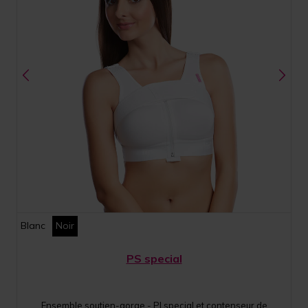
Blanc
Noir
PS special
Ensemble soutien-gorge - PI special et contenseur de