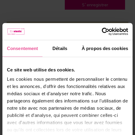
Consentement
Détails
À propos des cookies
Ce site web utilise des cookies.
L´ÉQUIPE LIPOELASTIC
Les cookies nous permettent de personnaliser le contenu
Nous sommes à votre
et les annonces, d'offrir des fonctionnalités relatives aux
disposition pour vous aider
médias sociaux et d'analyser notre trafic. Nous
partageons également des informations sur l'utilisation de
Tél :
+32 (0)78 481 963
(BE/LUX)
notre site avec nos partenaires de médias sociaux, de
Tél :
+31 (0)40 304 13 00
(NL)
publicité et d'analyse, qui peuvent combiner celles-ci
(Lun - Ven, 8h30 - 17h00)
avec d'autres informations que vous leur avez fournies
info@lipoelastic.nl
ou qu'ils ont collectées lors de votre utilisation de leurs