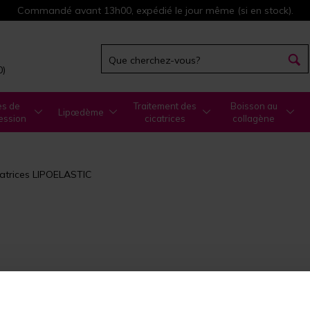
Commandé avant 13h00, expédié le jour même (si en stock).
0)
es de
Traitement des
Boisson au
Lipœdème
ession
cicatrices
collagène
catrices LIPOELASTIC