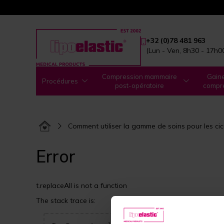
+32 (0)78 481 963
(Lun - Ven, 8h30 - 17h0
Compression mammaire
Gain
Procédures
post-opératoire
compr
Comment utiliser la gamme de soins pour les ci
Error
t.replaceAll is not a function
The stack trace is: