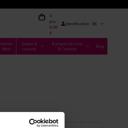
0
pcs
Identification
BE
0,00
€
Human
Guides &
À propos de nous
Blog
Med
conseils
& Contacts