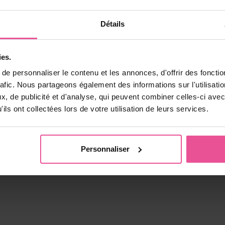
BOrFn-e4.js:1:25745)

ext-DEllqDA2.js:22:19469)

Détails
ext-DEllqDA2.js:24:43730)

ext-DEllqDA2.js:24:39531)

ext-DEllqDA2.js:24:39462)

ext-DEllqDA2.js:24:39320)

ies.
ext-DEllqDA2.js:24:35737)

ext-DEllqDA2.js:24:34693)

e personnaliser le contenu et les annonces, d'offrir des fonctio
xt-DEllqDA2.js:9:1561)

rafic. Nous partageons également des informations sur l'utilisati
/assets/context-DEllqDA2.js:9:1928)
, de publicité et d'analyse, qui peuvent combiner celles-ci avec
ils ont collectées lors de votre utilisation de leurs services.
Sur LIPOELASTIC
Personnaliser
À propos de nous & Contacts
Les avantages