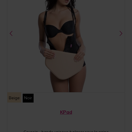
Beige
Noir
KPad
Coussin - bande unisexe à placer sous la gaine