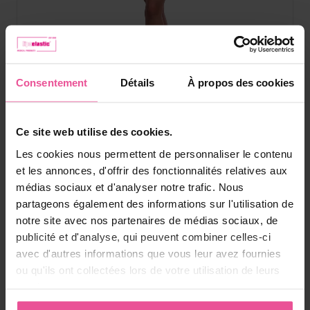
Consentement
Détails
À propos des cookies
Beige
Noir
Ce site web utilise des cookies.
KPress
Les cookies nous permettent de personnaliser le contenu
et les annonces, d'offrir des fonctionnalités relatives aux
médias sociaux et d'analyser notre trafic. Nous
Ceinture abdominale unisexe - renforcée par trois lamelles,
partageons également des informations sur l'utilisation de
avec fermeture velcro avec deux sangles
notre site avec nos partenaires de médias sociaux, de
publicité et d'analyse, qui peuvent combiner celles-ci
avec d'autres informations que vous leur avez fournies
En stock
ou qu'ils ont collectées lors de votre utilisation de leurs
à partir 73,90
€
services.