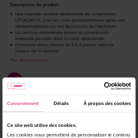
Description du produit
Une nouvelle ceinture abdominale de compression
LIPOELASTIC pour les soins postopératoires après une
abdominoplastie ou une liposuccion de l'abdomen
La ceinture abdominale assure la compression
maximale possible dans la zone abdominale
Fermeture velcro divisée en 3 à 4 parties selon la
largeur de la ceinture
Plus d'informations
Unisexe
Dispositif médical
Consentement
Détails
À propos des cookies
Choisissez la couleur:
Ce site web utilise des cookies.
Blanc
Beige
Noir
Les cookies nous permettent de personnaliser le contenu