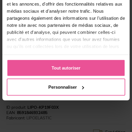
et les annonces, d'offrir des fonctionnalités relatives aux
Hauteur des ceintures:
24
médias sociaux et d'analyser notre trafic. Nous
partageons également des informations sur l'utilisation de
Taille:
2XL-3XL
notre site avec nos partenaires de médias sociaux, de
publicité et d'analyse, qui peuvent combiner celles-ci
Sur commande (délai de livraison 5-7 jours)
avec d'autres informations que vous leur avez fournies
ou qu'ils ont collectées lors de votre utilisation de leurs
services.
Choisissez la bonne taille
à partir 62,90 €
Tout autoriser
-
+
Ajouter au panier
Personnaliser
ID produit:
LIPO-KP19F03X
EAN:
8591846932485
Fabricant:
LIPOELASTIC
Expédition