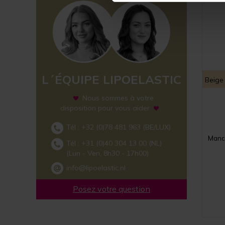
L´ÉQUIPE LIPOELASTIC
Beige
Nous sommes à votre
disposition pour vous aider
Tél :
+32 (0)78 481 963
(BE/LUX)
Manch
Tél :
+31 (0)40 304 13 00
(NL)
(Lun - Ven, 8h30 - 17h00)
info@lipoelastic.nl
Posez votre question