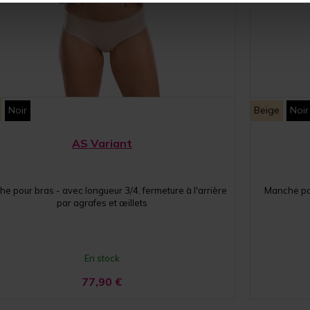
Noir
Beige
Noir
AS Variant
e pour bras - avec longueur 3/4, fermeture à l'arrière
Manche po
par agrafes et œillets
En stock
77,90
€