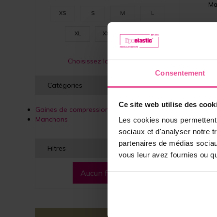
Ma
XS
S
M
L
XL
XXL
3XL
Choisissez la bonne taille
Consentement
Catégories
Ce site web utilise des cook
Gaines de compression
Manchons
Les cookies nous permettent d
sociaux et d'analyser notre t
partenaires de médias sociaux
Filtres
vous leur avez fournies ou qu'
Aucun filtre actif