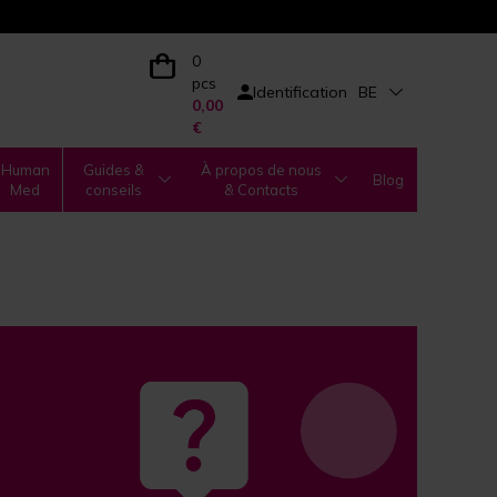
0
pcs
Identification
BE
0,00
€
Human
Guides &
À propos de nous
Blog
Med
conseils
& Contacts