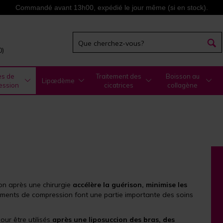
Commandé avant 13h00, expédié le jour même (si en stock).
0)
es de
Traitement des
Boisson au
Lipœdème
ession
cicatrices
collagène
on après une chirurgie
accélère la guérison, minimise les
tements de compression font une partie importante des soins
our être utilisés
après une liposuccion des bras, des