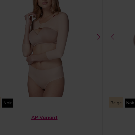
Noir
Beige
Noir
AP Variant