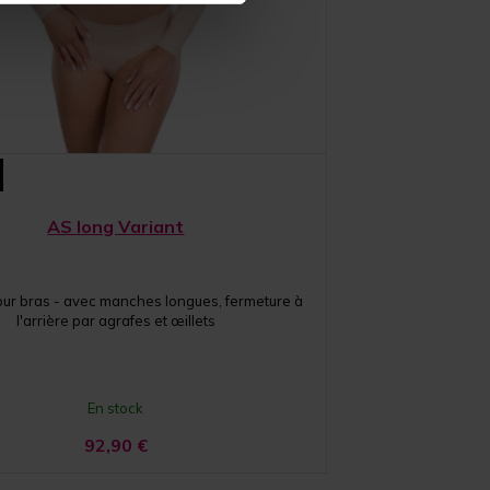
AS long Variant
ur bras - avec manches longues, fermeture à
l'arrière par agrafes et œillets
En stock
92,90
€