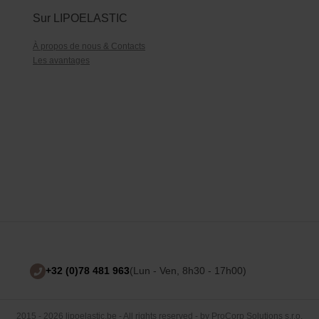
Sur LIPOELASTIC
À propos de nous & Contacts
Les avantages
+32 (0)78 481 963
(Lun - Ven, 8h30 - 17h00)
2015 - 2026 lipoelastic.be - All rights reserved - by
ProCorp Solutions s.r.o.