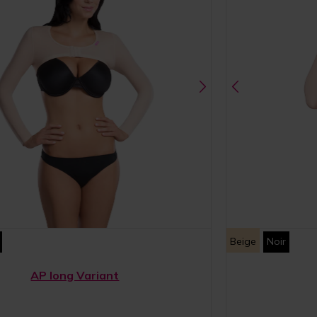
Beige
Noir
AP long Variant