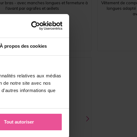
r bras - avec manches longues et fermeture à
Vêtement de compr
l'avant par agrafes et œillets
longues adapté a
av
En stock
94,90
€
À propos des cookies
nnalités relatives aux médias
on de notre site avec nos
 d'autres informations que
Tout autoriser