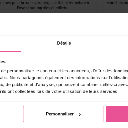
nches pour bras - avec longueur 3/4 et fermeture à
Manches pou
l'avant par agrafes et œillets
En stock
83,90
€
Détails
ies.
e personnaliser le contenu et les annonces, d'offrir des fonctio
rafic. Nous partageons également des informations sur l'utilisati
, de publicité et d'analyse, qui peuvent combiner celles-ci avec
ils ont collectées lors de votre utilisation de leurs services.
Personnaliser