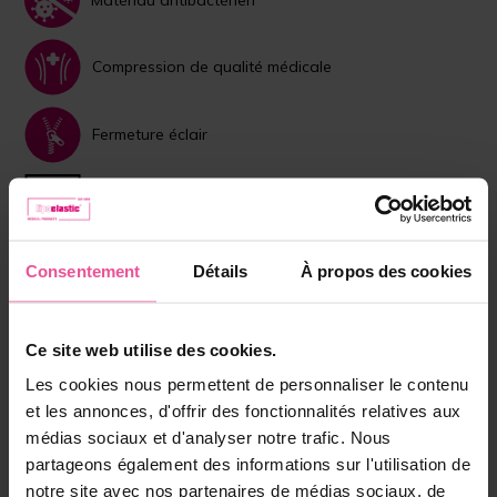
Compression de qualité médicale
Fermeture éclair
Dispositif médical
Choisissez la couleur:
Consentement
Détails
À propos des cookies
Beige
Noir
Ce site web utilise des cookies.
Taille:
XS
Les cookies nous permettent de personnaliser le contenu
et les annonces, d'offrir des fonctionnalités relatives aux
médias sociaux et d'analyser notre trafic. Nous
En stock
partageons également des informations sur l'utilisation de
notre site avec nos partenaires de médias sociaux, de