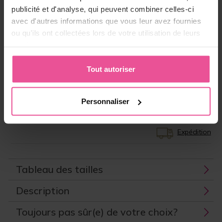
Choisissez la bonne taille
publicité et d'analyse, qui peuvent combiner celles-ci
avec d'autres informations que vous leur avez fournies
130,90 €
ou qu'ils ont collectées lors de votre utilisation de leurs
services.
-
+
Ajouter au panier
Tout autoriser
ID produit:
LIPO-VH01C00C
EAN:
8591846460315
Personnaliser
Fabricant:
LIPOELASTIC
Expédition
Tableau des tailles
Description
Toujours pas sûr(e) de votre choix?