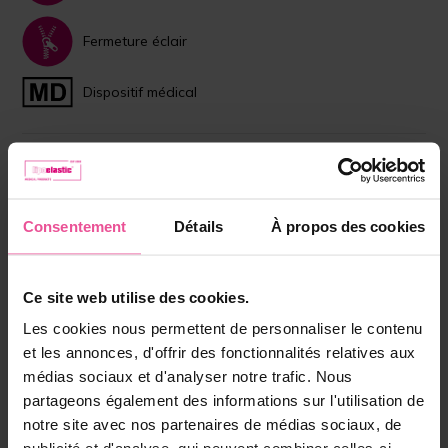
Fermeture éclair
Dispositif médical
Choisissez la couleur:
Noir
Rose
Consentement
Détails
À propos des cookies
Taille:
EU 65 (FR 80)
Ce site web utilise des cookies.
Bonnet:
A
Les cookies nous permettent de personnaliser le contenu
et les annonces, d'offrir des fonctionnalités relatives aux
En stock
médias sociaux et d'analyser notre trafic. Nous
partageons également des informations sur l'utilisation de
Choisissez la bonne taille
notre site avec nos partenaires de médias sociaux, de