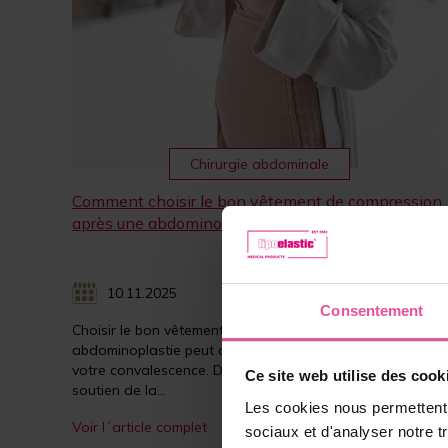
Chirurgie abdominale
Comment choisir le bon vêtement de compression
après une abdominoplastie
10.11.2025
7 minutes
Consentement
Choisir le bon vêtement de compression après une
abdominoplastie peut avoir un impact considérable sur
votre convalescence. De la gestion du gonflement au
Ce site web utilise des cook
soutien de la...
Les cookies nous permettent d
Voir l´article complet
sociaux et d'analyser notre t