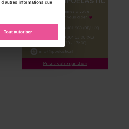
L´ÉQUIPE LIPOELASTIC
 d'autres informations que
Nous sommes à votre
disposition pour vous aider
Tél :
+32 (0)78 481 963
(BE/LUX)
Tout autoriser
Tél :
+31 (0)40 304 13 00
(NL)
(Lun - Ven, 8h30 - 17h00)
info@lipoelastic.nl
Posez votre question