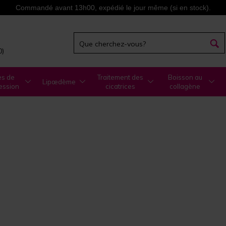
Commandé avant 13h00, expédié le jour même (si en stock).
0)
es de
Traitement des
Boisson au
Lipœdème
ession
cicatrices
collagène