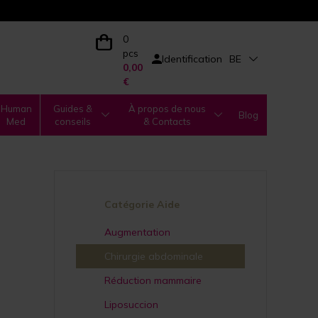
0
pcs
Identification
BE
0,00
€
Human
Guides &
À propos de nous
Blog
Med
conseils
& Contacts
Catégorie Aide
Augmentation
Chirurgie abdominale
Réduction mammaire
Liposuccion