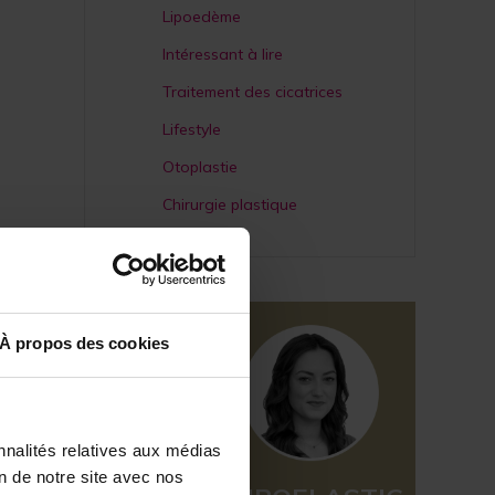
Lipoedème
Intéressant à lire
Traitement des cicatrices
Lifestyle
Otoplastie
Chirurgie plastique
À propos des cookies
nnalités relatives aux médias
on de notre site avec nos