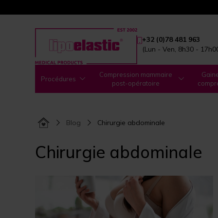
+32 (0)78 481 963
(Lun - Ven, 8h30 - 17h0
Compression mammaire
Gain
Procédures
post-opératoire
compr
Blog
Chirurgie abdominale
Chirurgie abdominale