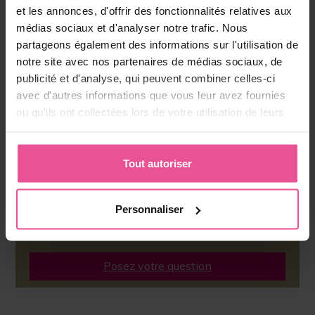
et les annonces, d'offrir des fonctionnalités relatives aux
médias sociaux et d'analyser notre trafic. Nous
partageons également des informations sur l'utilisation de
notre site avec nos partenaires de médias sociaux, de
publicité et d'analyse, qui peuvent combiner celles-ci
avec d'autres informations que vous leur avez fournies
L´ÉQUIPE LIPOELASTIC
ou qu'ils ont collectées lors de votre utilisation de leurs
services.
Nous sommes à votre
disposition pour vous aider
Tout autoriser
Tél :
+32 (0)78 481 963
(BE/LUX)
Tél :
+31 (0)40 304 13 00
(NL)
(Lun - Ven, 8h30 - 17h00)
Personnaliser
info@lipoelastic.nl
Posez votre question