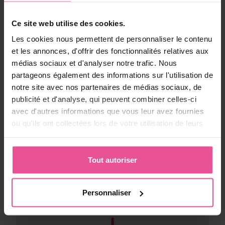
Ce site web utilise des cookies.
Puis-je dormir avec mon vêtement de compression ?
Les cookies nous permettent de personnaliser le contenu
et les annonces, d'offrir des fonctionnalités relatives aux
médias sociaux et d'analyser notre trafic. Nous
partageons également des informations sur l'utilisation de
Quels sont les signes indiquant que mon vêtement de 
notre site avec nos partenaires de médias sociaux, de
compression n'est pas ajusté comme il devrait l'être ?
publicité et d'analyse, qui peuvent combiner celles-ci
avec d'autres informations que vous leur avez fournies
ou qu'ils ont collectées lors de votre utilisation de leurs
services.
Pourquoi l'étiquette est-elle cousue à l'extérieur du 
vêtement ?
Tout autoriser
Personnaliser
Pourquoi ai-je besoin de bas anti-emboliques ?