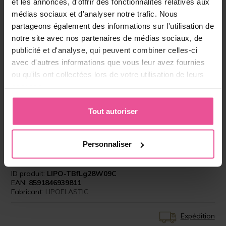
et les annonces, d'offrir des fonctionnalités relatives aux
Type:
LOW
médias sociaux et d'analyser notre trafic. Nous
Taille:
XS
partageons également des informations sur l'utilisation de
notre site avec nos partenaires de médias sociaux, de
publicité et d'analyse, qui peuvent combiner celles-ci
En stock
avec d'autres informations que vous leur avez fournies
ou qu'ils ont collectées lors de votre utilisation de leurs
Choisissez la bonne taille
services.
à partir 157,90 €
Tout autoriser
-
+
Ajouter au panier
Personnaliser
ID produit:
LIPO-TBfLg28W09C
EAN:
8591846939811
Fabricant:
LIPOELASTIC
Expédition