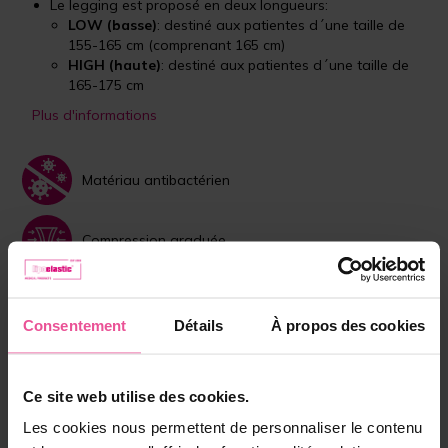
Le legging est proposé en deux longueurs:
LOW (basse)
: destiné aux patientes d´une taille de
155-165 cm (comprenant 165 cm)
HIGH (haute)
: destiné aux patientes d´une taille de
165-175 cm
Plus d'informations
Matériau antibactérien
Compression graduée
Dispositif médical
Consentement
Détails
À propos des cookies
Choisissez la couleur:
Beige
Noir
Ce site web utilise des cookies.
Les cookies nous permettent de personnaliser le contenu