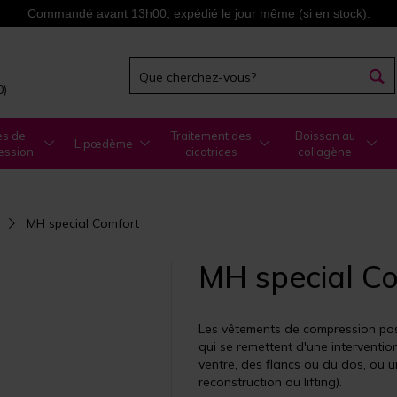
Commandé avant 13h00, expédié le jour même (si en stock).
0)
es de
Traitement des
Boisson au
Lipœdème
ession
cicatrices
collagène
MH special Comfort
MH special C
Les vêtements de compression po
qui se remettent d'une interventio
ventre, des flancs ou du dos, ou 
reconstruction ou lifting).