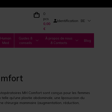
0
pcs
Identification
BE
0,00
€
Human
Guides &
À propos de nous
Blog
Med
conseils
& Contacts
omfort
stopératoires MH Comfort sont conçus pour les femmes
n telle qu'une plastie abdominale, une liposuccion du
une chirurgie mammaire (augmentation, réduction,