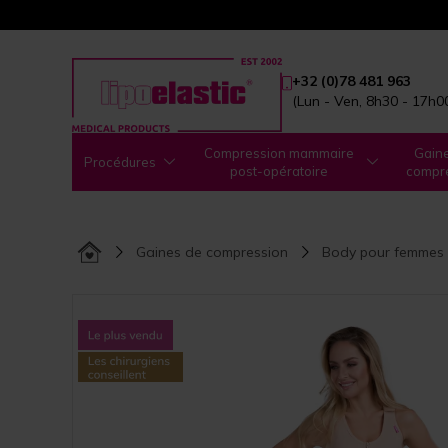
+32 (0)78 481 963
(Lun - Ven, 8h30 - 17h0
Compression mammaire
Gain
Procédures
post-opératoire
compr
Gaines de compression
Body pour femmes