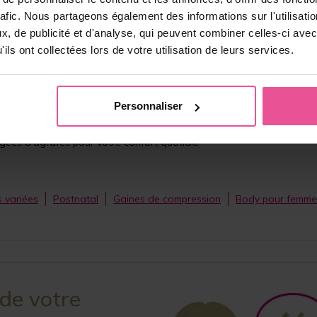
rafic. Nous partageons également des informations sur l'utilisati
ans panty ni manches.
, de publicité et d'analyse, qui peuvent combiner celles-ci avec
fort maximal lors du port.
ils ont collectées lors de votre utilisation de leurs services.
 les seins, et doublée.
on facile pendant la convalescence.
Personnaliser
une rangée d'agrafes pour une manipulation facile
gées d'agrafes pour votre confort quotidie
s variées
Postnatal
Gaines de compression
Body pour femme
 de votre