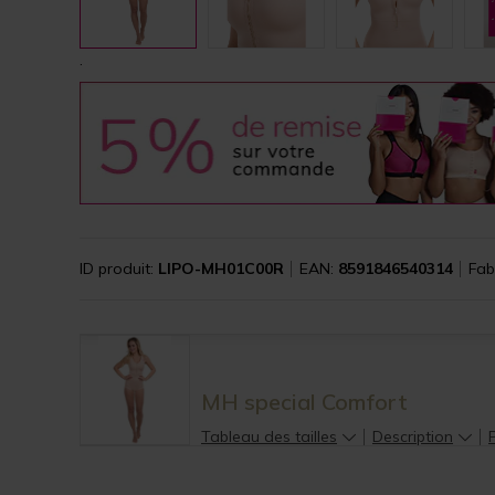
.
ID produit:
LIPO-MH01C00R
EAN:
8591846540314
Fab
MH special Comfort
Tableau des tailles
Description