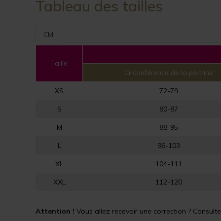
Tableau des tailles
CM
Taille
Circonférence de la poitrine
XS
72-79
S
80-87
M
88-95
L
96-103
XL
104-111
XXL
112-120
Attention !
Vous allez recevoir une correction ? Consultez