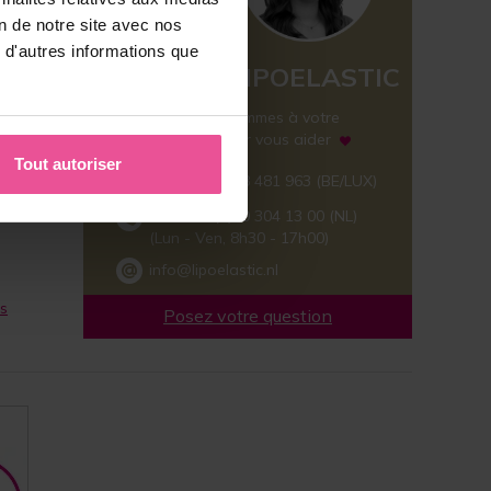
on de notre site avec nos
 d'autres informations que
L´ÉQUIPE LIPOELASTIC
Nous sommes à votre
disposition pour vous aider
Tout autoriser
Tél :
+32 (0)78 481 963
(BE/LUX)
Tél :
+31 (0)40 304 13 00
(NL)
(Lun - Ven, 8h30 - 17h00)
info@lipoelastic.nl
s
Posez votre question