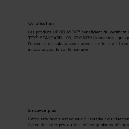
Certification
®
Les produits LIPOELASTIC
bénéficient du certificat
®
TEX
STANDARD 100, 02.0.8039 Hohenstein, qui ga
l'absence de substances nocives sur le site et don
innocuité pour la santé humaine.
En savoir plus
L'étiquette textile est cousue à l'extérieur du vêteme
éviter des allergies ou des démangeaisons désagr