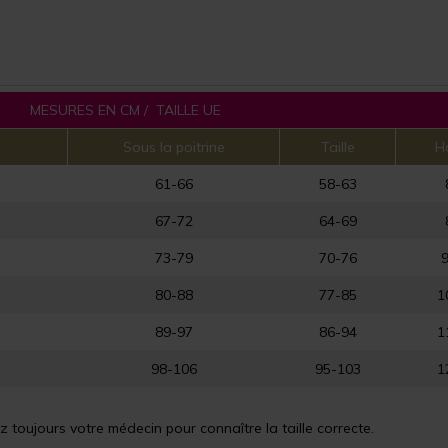
MESURES EN CM / TAILLE UE
Sous la poitrine
Taille
H
61-66
58-63
67-72
64-69
73-79
70-76
80-88
77-85
1
89-97
86-94
1
98-106
95-103
1
 toujours votre médecin pour connaître la taille correcte.