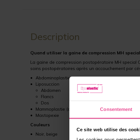
Description
Quand utiliser la
gaine de
compression MH special
La gaine de compression postopératoire MH special Co
soins postopératoires après un accouchement par césa
Abdominoplastie
Liposuccion
Abdomen
Flancs
Dos
Mammoplastie (augmentation, réduction mammaire
Consentement
Mastopexie
Couleurs
Ce site web utilise des cook
Noir, beige
Les cookies nous permettent d