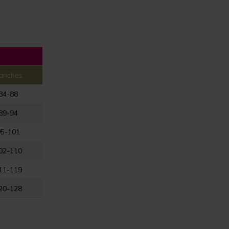
anches
84-88
89-94
95-101
02-110
11-119
20-128