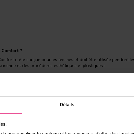
 Comfort ?
mfort a été conçue pour les femmes et doit être utilisée pendant le
rienne et des procédures esthétiques et plastiques :
, reconstruction mammaire)
Détails
ies.
e personnaliser le contenu et les annonces, d'offrir des fonctio