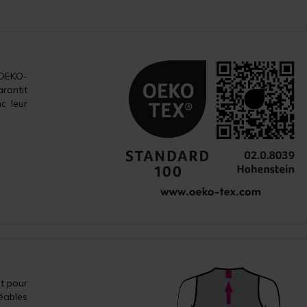
 OEKO-
rantit
c leur
nt pour
éables