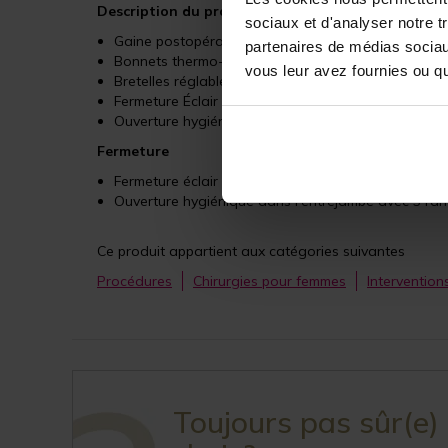
Description du produit
sociaux et d'analyser notre t
Gaine postopératoire pour femmes de type body s
partenaires de médias sociaux
Bonnets thermo-moulés et sans couture pour un con
vous leur avez fournies ou qu'
Bretelles réglables avec 4 rangées d'agrafes.
Fermeture Éclair située à l'avant du vêtement, entre
Ouverture hygiénique réglable pour une manipulati
Fermeture
Fermeture éclair sur la partie avant soutenue par 
Ouverture hygiénique dans l'entrejambe avec 3 ran
Ce produit appartient aux catégories suivantes
Procédures
Chirurgies pour femmes
Intervention
Toujours pas sûr(e)