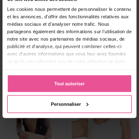
Boisson au collagene
Paiement, livraison et
Les cookies nous permettent de personnaliser le contenu
réclamations
et les annonces, d'offrir des fonctionnalités relatives aux
médias sociaux et d'analyser notre trafic. Nous
partageons également des informations sur l'utilisation de
Produits les plus vendus
notre site avec nos partenaires de médias sociaux, de
publicité et d'analyse, qui peuvent combiner celles-ci
avec d'autres informations que vous leur avez fournies
ou qu'ils ont collectées lors de votre utilisation de leurs
services.
Tout autoriser
Personnaliser