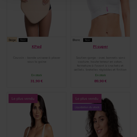
Beige
Noir
Blanc
Noir
KPad
PI super
Coussin - bande unisexe à placer
Soutien-gorge - avec bonnets sans
sous la gaine
couture, haute teneur en coton,
fermeture à l'avant à crochets et
œillets, bretelles réglables et finition
par une large bande élastique
En stock
En stock
31,90
€
89,90
€