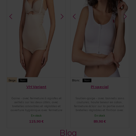
Beige
Noir
Blanc
Noir
VH Variant
PI special
Gaine - avec fermeture à agrafes et
Soutien-gorge - avec bonnets sans
œillets sur les deux côtés, avec
coutures, haute teneur en coton,
bretelles amovibles et réglables et
fermeture éclair sur la partie avant,
ouverture hygiénique avec fermeture
bretelles réglables et finition avec
par agrafes et œillets
une large bande élastique
En stock
En stock
115,90
€
89,90
€
Blog