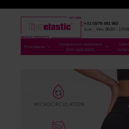
+32 (0)78 481 963
(Lun - Ven, 8h30 - 17h0
Compression mammaire
Gain
Procédures
post-opératoire
compr