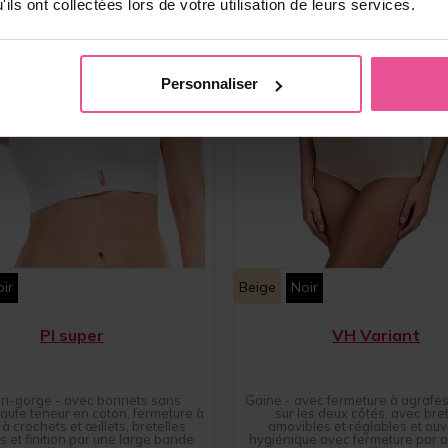
ils ont collectées lors de votre utilisation de leurs services.
Personnaliser
ir
Beige
Noir
PI super
VH Variant
en-gorge - avec bonnets sans
Gaine - avec fermeture à agrafes 
haute teneur en coton, fermeture à
sur les deux côtés, avec bret
 à crochets et œillets, bretelles
amovibles et réglables et ouv
s et finition par une large bande
hygiénique avec fermeture par a