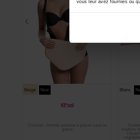
vous leur avez fournies ou qu'
Beige
Noir
Blanc
No
KPad
Coussin - bande unisexe à placer sous la
Souti
gaine
couture, 
l'avant
réglable