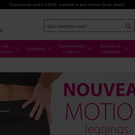
Commandé avant 13h00, expédié le jour même (si en stock).
0)
es de
Traitement des
Boisson au
Lipœdème
ession
cicatrices
collagène