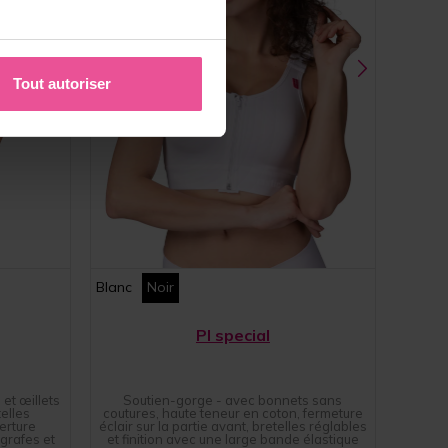
Tout autoriser
Blanc
Noir
PI special
et œillets
Soutien-gorge - avec bonnets sans
elles
coutures, haute teneur en coton, fermeture
erture
éclair sur la partie avant, bretelles réglables
grafes et
et finition avec une large bande élastique