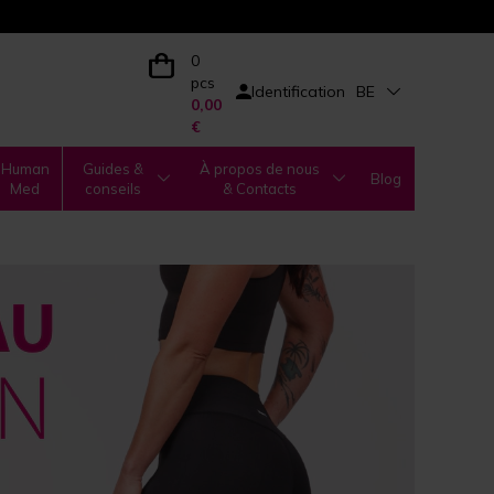
0
pcs
Identification
BE
0,00
€
Human
Guides &
À propos de nous
Blog
Med
conseils
& Contacts