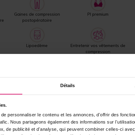
Gaines de compression
PI premium
re
postopératoire
Lipoedème
Entretenir vos vêtements de
compression
Produits les plus vendus
Détails
ies.
e personnaliser le contenu et les annonces, d'offrir des fonctio
rafic. Nous partageons également des informations sur l'utilisati
, de publicité et d'analyse, qui peuvent combiner celles-ci avec