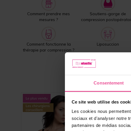
Comment prendre mes
Soutiens-gorge de
mesures ?
compression postopératoi
Comment fonctionne la
Liposuccion
thérapie par compression ?
Consentement
Ce site web utilise des cook
Les cookies nous permettent d
sociaux et d'analyser notre t
partenaires de médias sociaux