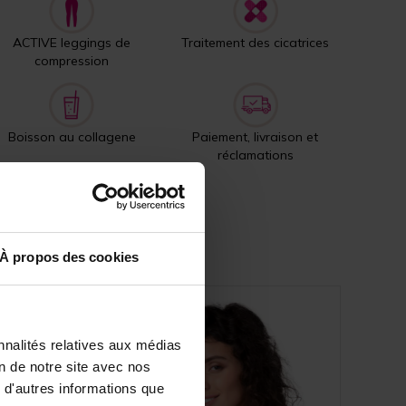
ACTIVE leggings de
Traitement des cicatrices
compression
Boisson au collagene
Paiement, livraison et
réclamations
À propos des cookies
nnalités relatives aux médias
on de notre site avec nos
 d'autres informations que