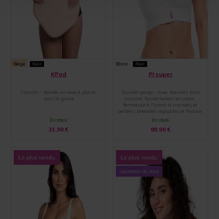
Beige
Noir
Blanc
Noir
KPad
PI super
Coussin - bande unisexe à placer
Soutien-gorge - avec bonnets sans
sous la gaine
couture, haute teneur en coton,
fermeture à l'avant à crochets et
œillets, bretelles réglables et finition
par une large bande élastique
En stock
En stock
31,90
€
89,90
€