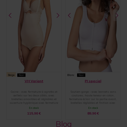
Beige
Noir
Blanc
Noir
VH Variant
PI special
Gaine - avec fermeture à agrafes et
Soutien-gorge - avec bonnets sans
œillets sur les deux côtés, avec
coutures, haute teneur en coton,
bretelles amovibles et réglables et
fermeture éclair sur la partie avant,
ouverture hygiénique avec fermeture
bretelles réglables et finition avec
par agrafes et œillets
une large bande élastique
En stock
En stock
115,90
€
89,90
€
Blog