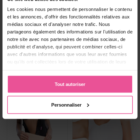
Boisson au collagene
Paiement, livraison et
Les cookies nous permettent de personnaliser le contenu
réclamations
et les annonces, d'offrir des fonctionnalités relatives aux
médias sociaux et d'analyser notre trafic. Nous
partageons également des informations sur l'utilisation de
Produits les plus vendus
notre site avec nos partenaires de médias sociaux, de
publicité et d'analyse, qui peuvent combiner celles-ci
avec d'autres informations que vous leur avez fournies
ou qu'ils ont collectées lors de votre utilisation de leurs
services.
Tout autoriser
Personnaliser