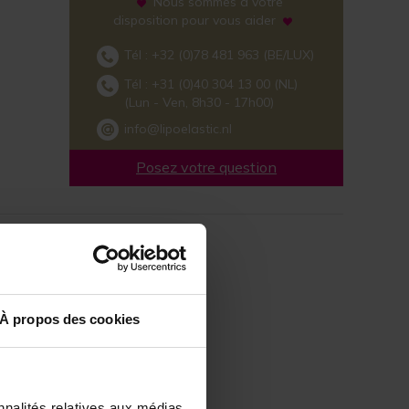
Nous sommes à votre
disposition pour vous aider
Tél :
+32 (0)78 481 963
(BE/LUX)
Tél :
+31 (0)40 304 13 00
(NL)
(Lun - Ven, 8h30 - 17h00)
info@lipoelastic.nl
Posez votre question
À propos des cookies
nnalités relatives aux médias