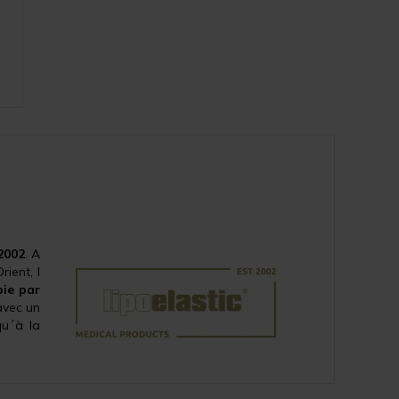
2002
. A
ient, l
pie par
avec un
qu´à la