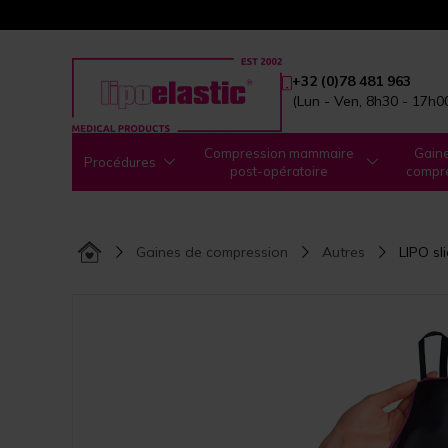
+32 (0)78 481 963
(Lun - Ven, 8h30 - 17h0
Compression mammaire
Gain
Procédures
post-opératoire
compr
Gaines de compression
Autres
LIPO sl