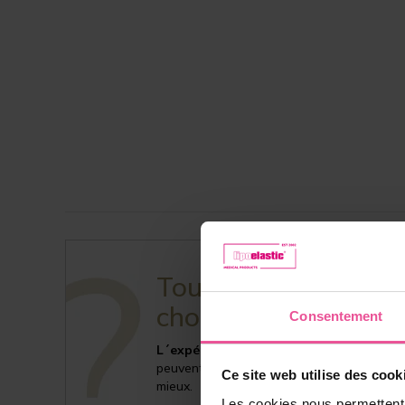
Toujours pas sûr(e)
choix?
Consentement
L´expérience des clients
ainsi que
les é
peuvent vous encourager à choisir le produ
Ce site web utilise des cook
mieux.
Les cookies nous permettent d