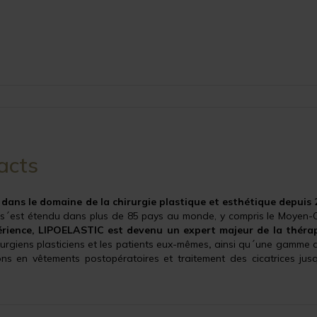
acts
dans le domaine de la chirurgie plastique et esthétique depuis 
C s´est étendu dans plus de 85 pays au monde, y compris le Moyen-Or
érience, LIPOELASTIC est devenu un expert majeur de la théra
irurgiens plasticiens et les patients eux-mêmes
,
ainsi qu´une gamme 
ns en vêtements postopératoires et traitement des cicatrices jus