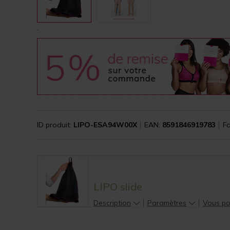
.
ID produit:
LIPO-ESA94W00X
EAN:
8591846919783
Fa
LIPO slide
Description
Paramètres
Vous pou