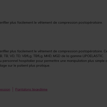
enfiler plus facilement le vêtement de compression postopératoire.
enfiler plus facilement le vêtement de compression postopératoire. C
e VB, TB, VD, TD, VBfLg, TBfLg, MHD, MGD de la gamme LIPOELASTIC.
au personnel hospitalier pour permettre une manipulation plus simple 
age sur le patient plus pratique.
ession
Pantalons lipœdème