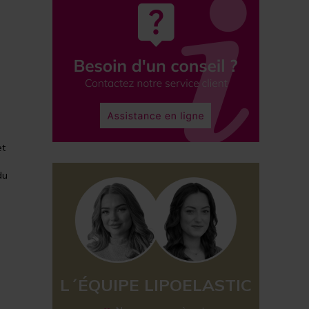
et
du
L´ÉQUIPE LIPOELASTIC