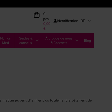
0
pcs
Identification
BE
0,00
€
Human
Guides &
À propos de nous
Blog
Med
conseils
& Contacts
permet au patient d´enfiler plus facilement le vêtement de