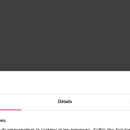
 de votre
Détails
valuations des médecins
it qui vous convient le
ies.
e personnaliser le contenu et les annonces, d'offrir des fonctio