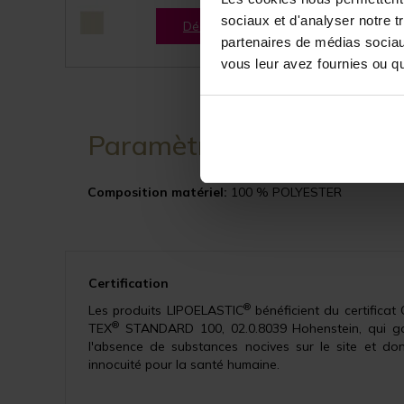
sociaux et d'analyser notre t
Découvrir tout de suite
partenaires de médias sociaux
vous leur avez fournies ou qu'
Paramètres
Composition matériel:
100 % POLYESTER
Certification
®
Les produits LIPOELASTIC
bénéficient du certificat
®
TEX
STANDARD 100, 02.0.8039 Hohenstein, qui ga
l'absence de substances nocives sur le site et don
innocuité pour la santé humaine.