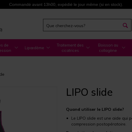
Commandé avant 13h00, expédié le jour même (si en stock).
0)
es de
Traitement des
Boisson au
Lipœdème
ession
cicatrices
collagène
ide
LIPO slide
Quand utiliser le LIPO slide?
Le LIPO slide est une aide qui 
compression postopératoire.