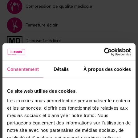
Compression de qualité médicale
Fermeture éclair
Dispositif médical
Choisissez la couleur:
Consentement
Détails
À propos des cookies
Beige
Noir
Taille:
Ce site web utilise des cookies.
XS
Les cookies nous permettent de personnaliser le contenu
et les annonces, d'offrir des fonctionnalités relatives aux
Sur commande (délai de livraison 5-7 jours)
médias sociaux et d'analyser notre trafic. Nous
partageons également des informations sur l'utilisation de
Choisissez la bonne taille
notre site avec nos partenaires de médias sociaux, de
publicité et d'analyse, qui peuvent combiner celles-ci