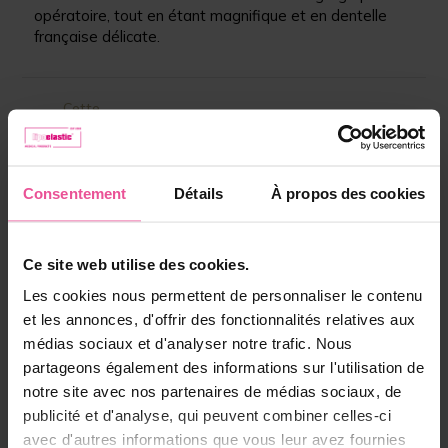
opératoire, tout en étant magnifique et en dentelle
française délicate.
Cette
réponse
vous a plu?
Partagez-la
Partager
Tweet
avec vos
Consentement
Détails
À propos des cookies
amis
Ce site web utilise des cookies.
Produit mentionné dans la
Les cookies nous permettent de personnaliser le contenu
réponse :
et les annonces, d'offrir des fonctionnalités relatives aux
médias sociaux et d'analyser notre trafic. Nous
partageons également des informations sur l'utilisation de
notre site avec nos partenaires de médias sociaux, de
publicité et d'analyse, qui peuvent combiner celles-ci
avec d'autres informations que vous leur avez fournies