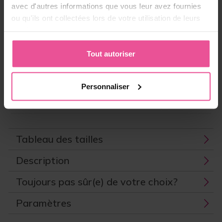
avec d'autres informations que vous leur avez fournies
ou qu'ils ont collectées lors de votre utilisation de leurs
-
+
Ajouter au panier
services.
Tout autoriser
ID produit:
LIPO-TF15W00C
EAN:
8591846925715
Fabricant:
LIPOELASTIC
Personnaliser
Expédition
Tableau des tailles
Description
Toujours pas sûr(e) de votre choix?
Paramètres