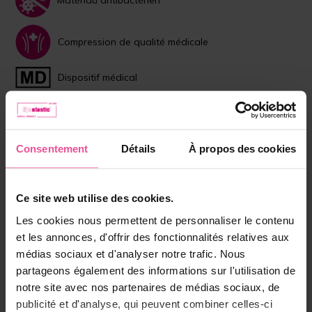
Compression de qualité médicale
Dispositif médical
Choisissez la couleur:
Beige
Noir
Consentement
Détails
À propos des cookies
Taille:
XS
Ce site web utilise des cookies.
Les cookies nous permettent de personnaliser le contenu
En stock
et les annonces, d'offrir des fonctionnalités relatives aux
médias sociaux et d'analyser notre trafic. Nous
partageons également des informations sur l'utilisation de
Choisissez la bonne taille
notre site avec nos partenaires de médias sociaux, de
109,90 €
publicité et d'analyse, qui peuvent combiner celles-ci