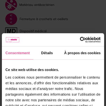
Matériau antibactérien
Fermeture à crochets et oeillets
Dispositif médical
Choisissez la couleur:
Consentement
Détails
À propos des cookies
Beige
Noir
Taille:
Ce site web utilise des cookies.
XS
Les cookies nous permettent de personnaliser le contenu
et les annonces, d'offrir des fonctionnalités relatives aux
En stock
médias sociaux et d'analyser notre trafic. Nous
partageons également des informations sur l'utilisation de
Choisissez la bonne taille
notre site avec nos partenaires de médias sociaux, de
publicité et d'analyse, qui peuvent combiner celles-ci