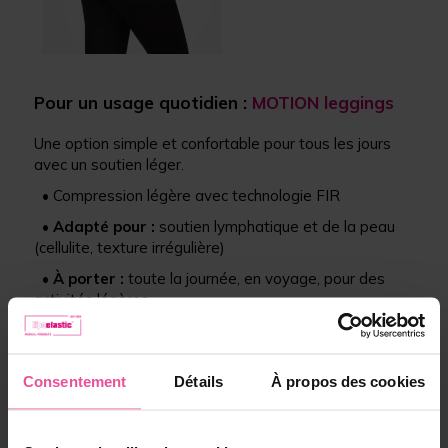
Pour un usage quotidien :
MOTION leggings
Une option simple et confortable pour tous les jours
avec un soutien léger.
• Compression légère avec technologie FIR
•
Adapté pour :
soutien lymphatique et de la peau
(cellulite, texture irrégulière)
•
À porter :
toute la journée, en voyage, pour des
activités légères
Idéal si votre priorité est le confort au quotidien.
Consentement
Détails
À propos des cookies