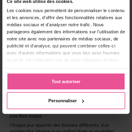
Ce site web utilise des cookies.
Les cookies nous permettent de personnaliser le contenu
Vous hésitez encore ?
et les annonces, d'offrir des fonctionnalités relatives aux
ACTIVE
→ soutien fort / médical
médias sociaux et d'analyser notre trafic. Nous
FLOW
→ soutien ciblé peau & lymphatique
partageons également des informations sur l'utilisation de
MOTION
→ soutien quotidien lymphatique & peau
notre site avec nos partenaires de médias sociaux, de
publicité et d'analyse, qui peuvent combiner celles-ci
avec d'autres informations que vous leur avez fournies
Astuce :
FLOW offre un effet massant et texturé
perceptible, tandis que MOTION procure un soutien
ou qu'ils ont collectées lors de votre utilisation de leurs
plus discret qui agit en douceur en arrière-plan.
services.
Tout autoriser
Des besoins différents selon les jours
Personnaliser
Comme pour vos vêtements, la compression ne doit
pas être unique.
Chaque jour apporte des besoins différents, d’un
soutien plus intense à un confort léger au quotidien.