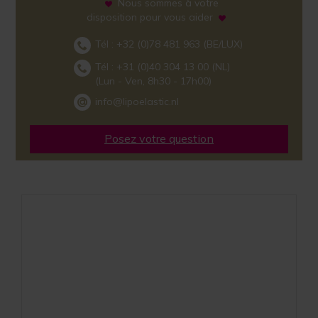
Nous sommes à votre
disposition pour vous aider
Tél :
+32 (0)78 481 963
(BE/LUX)
Tél :
+31 (0)40 304 13 00
(NL)
(Lun - Ven, 8h30 - 17h00)
info@lipoelastic.nl
Posez votre question