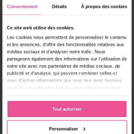
mais malheureusement ces mesures n'ont pas résolu
Consentement
Détails
À propos des cookies
mes problèmes. Il arrive souvent que les patientes
souffrant de lipœdème prennent beaucoup de poids
dans la zone des jambes et des bras dans une courte
période de temps, et je voulais éviter cela. La seule
Ce site web utilise des cookies.
solution pour moi était donc la liposuccion.
Les cookies nous permettent de personnaliser le contenu
Pour augmenter l'efficacité du traitement du
et les annonces, d'offrir des fonctionnalités relatives aux
lipœdème, il est recommandé de porter des
médias sociaux et d'analyser notre trafic. Nous
vêtements de compression. Découvrez notre
partageons également des informations sur l'utilisation de
collection spéciale de gaines de compression
notre site avec nos partenaires de médias sociaux, de
LIPOELASTIC sur notre e-shop en ligne.
publicité et d'analyse, qui peuvent combiner celles-ci
avec d'autres informations que vous leur avez fournies
ou qu'ils ont collectées lors de votre utilisation de leurs
Cette
services.
réponse
vous a plu?
Partagez-la
Tout autoriser
Partager
Tweet
avec vos
amis
Personnaliser