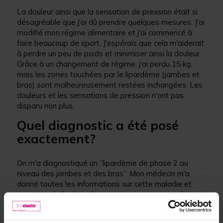
La douleur ainsi que la sensation de pression était si
désagréable que j'ai dû prendre quelques mesures. J'ai
modifié mon régime alimentaire et j'ai commencé à
faire beaucoup de sport. J'espérais que cela m'aiderait
à perdre un peu de poids et minimiser ainsi la douleur.
Grâce à un changement de régime, j'ai perdu 15 kg,
mais les zones touchées par le lipœdème (jambes et
bras) sont malheureusement restées inchangées. Les
douleurs et les sensations de pression n'ont pas
disparu non plus.
Quel diagnostic a été posé
exactement?
On m'a diagnostiqué un “lipœdème de phase 2 au
niveau des jambes et des bras”. Mon médecin m'a
donné toutes les informations sur cette maladie et
m'a prescrit des bas de compression ainsi que des
massages lymphatiques. Grâce à la compression et au
massage lymphatique, je me sentais un peu mieux,