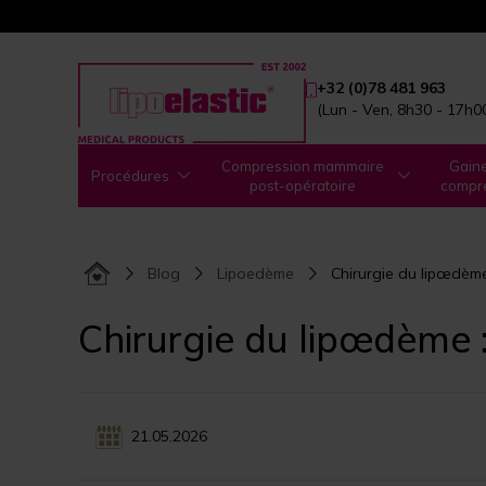
+32 (0)78 481 963
(Lun - Ven, 8h30 - 17h0
Compression mammaire
Gain
Procédures
post-opératoire
compr
Blog
Lipoedème
Chirurgie du lipœdème
Chirurgie du lipœdème :
21.05.2026