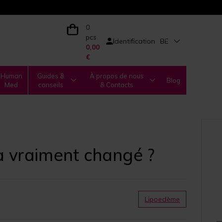
0
pcs
Identification
BE
0,00
€
Human
Guides &
À propos de nous
Blog
Med
conseils
& Contacts
 a vraiment changé ?
Lipoedème