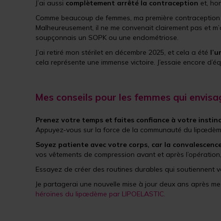
J’ai aussi
complètement arrêté la contraception
et, ho
Comme beaucoup de femmes, ma première contraception a été
Malheureusement, il ne me convenait clairement pas et m’
soupçonnais un SOPK ou une endométriose.
J’ai retiré mon stérilet en décembre 2025, et cela a été
l’u
cela représente une immense victoire. J’essaie encore d’éq
Mes conseils pour les femmes qui envisa
Prenez votre temps et faites confiance à votre instin
Appuyez-vous sur la force de la communauté du lipœdème
Soyez patiente avec votre corps, car la convalescenc
vos vêtements de compression avant et après l’opération,
Essayez de créer des routines durables qui soutiennent vo
Je partagerai une nouvelle mise à jour deux ans après m
héroïnes du lipœdème par LIPOELASTIC.