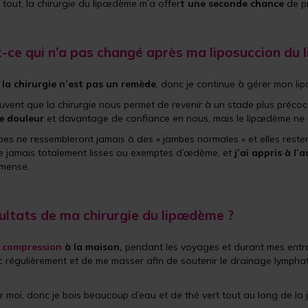
 tout, la chirurgie du lipœdème m’a offer
t une seconde chance
de p
t-ce qui n’a pas changé après ma liposuccion du
,
la chirurgie n’est pas un remède
, donc je continue à gérer mon l
ouvent que la chirurgie nous permet de revenir à un stade plus précoc
e douleur
et davantage de confiance en nous, mais le lipœdème ne 
es ne ressembleront jamais à des « jambes normales » et elles rester
e jamais totalement lisses ou exemptes d’œdème, et
j’ai appris à l’
mmense.
ultats de ma chirurgie du lipœdème ?
 compression
à la maison,
pendant les voyages et durant mes entraî
sec régulièrement et de me masser afin de soutenir le drainage lympha
 moi, donc je bois beaucoup d’eau et de thé vert tout au long de la 