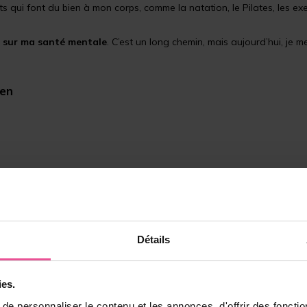
ts qui font du bien à mon corps, comme la natation, le Pilates, les ex
t sur ma santé mentale
. C’est un long chemin, mais aujourd’hui, j
ien
Détails
ies.
e personnaliser le contenu et les annonces, d'offrir des fonctio