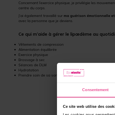
Concernant l’exercice physique, je privilégie les mouvemen
centre du corps.
J’ai également travaillé sur
ma guérison émotionnelle e
avec la personne que je deviens.
Ce qui m’aide à gérer le lipœdème au quotid
Vêtements de compression
Alimentation équilibrée
Exercice physique
Brossage à sec
Séances de DLM
Hydratation
Prendre soin de sa santé mentale
Consentement
Ce site web utilise des cook
Les cookies nous permettent d