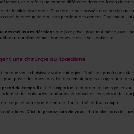
nnêtement, cela a fait une énorme différence dans ma façon de me se
 la pilule hormonale. Plus tard, je suis passée à un stérilet au cui
a causé beaucoup de douleurs pendant des années. Finalement, j’ai d
ne des meilleures décisions
que j’aie prises pour moi-même, avec me
uilibrer naturellement mes hormones, mais je suis optimiste.
gent une chirurgie du lipœdème
ct
lorsque vous choisissez votre chirurgien. N’hésitez pas à consulter 
 pour poser des questions, lire des témoignages et apprendre des 
e prend du temps.
Il est très important d’aborder la chirurgie en vo
 adoptez des habitudes équilibrées et consultez les spécialistes q
tre corps et votre santé mentale. Tout est lié, et tout compte.
es opérations.
D’ici là, prenez soin de vous
, et n’oubliez pas de sui