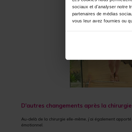
sociaux et d'analyser notre t
partenaires de médias sociaux
vous leur avez fournies ou qu'
D’autres changements après la chirurgie
Au-delà de la chirurgie elle-même, j’ai également appor
émotionnel.