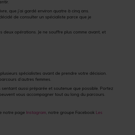
ntir.
vre, que j’ai gardé environ quatre à cinq ans.
écidé de consulter un spécialiste parce que je
s deux opérations. Je ne souffre plus comme avant, et
plusieurs spécialistes avant de prendre votre décision.
parcours d’autres femmes.
us sentant aussi préparée et soutenue que possible. Portez
ui peuvent vous accompagner tout au long du parcours.
vre notre page
Instagram
, notre groupe Facebook
Les