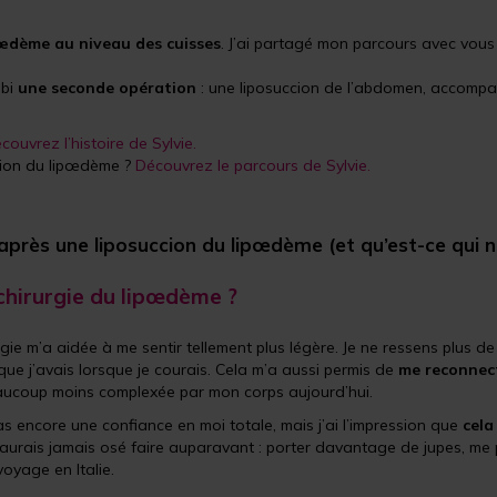
œdème au niveau des cuisses
. J’ai partagé mon parcours avec vous 
bi
une seconde opération
: une liposuccion de l’abdomen, accompa
couvrez l’histoire de Sylvie.
cion du lipœdème ?
Découvrez le parcours de Sylvie.
après une liposuccion du lipœdème (et qu’est-ce qui 
chirurgie du lipœdème ?
rgie m’a aidée à me sentir tellement plus légère. Je ne ressens plus d
que j’avais lorsque je courais. Cela m’a aussi permis de
me reconnec
ucoup moins complexée par mon corps aujourd’hui.
pas encore une confiance en moi totale, mais j’ai l’impression que
cela
’aurais jamais osé faire auparavant : porter davantage de jupes, me
voyage en Italie.