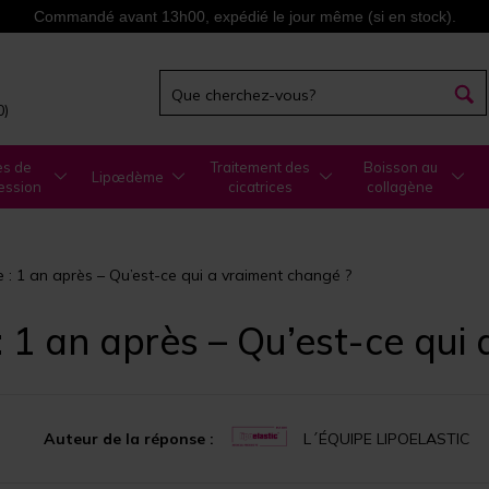
Commandé avant 13h00, expédié le jour même (si en stock).
0)
es de
Traitement des
Boisson au
Lipœdème
ession
cicatrices
collagène
 : 1 an après – Qu’est-ce qui a vraiment changé ?
 1 an après – Qu’est-ce qui
Auteur de la réponse :
L´ÉQUIPE LIPOELASTIC