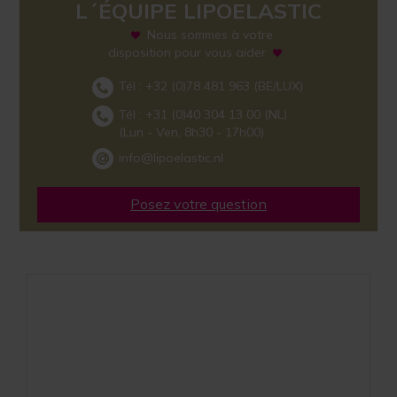
L´ÉQUIPE LIPOELASTIC
Nous sommes à votre
disposition pour vous aider
Tél :
+32 (0)78 481 963
(BE/LUX)
Tél :
+31 (0)40 304 13 00
(NL)
(Lun - Ven, 8h30 - 17h00)
info@lipoelastic.nl
Posez votre question