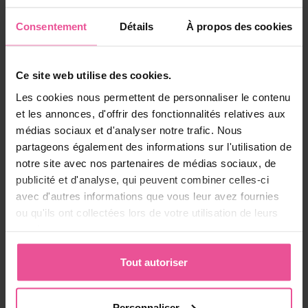
vous a plu?
Partagez-la
Partager
Tweet
Consentement
Détails
À propos des cookies
avec vos
amis
Ce site web utilise des cookies.
Produit mentionné dans la
Les cookies nous permettent de personnaliser le contenu
et les annonces, d'offrir des fonctionnalités relatives aux
réponse :
médias sociaux et d'analyser notre trafic. Nous
partageons également des informations sur l'utilisation de
notre site avec nos partenaires de médias sociaux, de
publicité et d'analyse, qui peuvent combiner celles-ci
avec d'autres informations que vous leur avez fournies
ou qu'ils ont collectées lors de votre utilisation de leurs
services.
Tout autoriser
Personnaliser