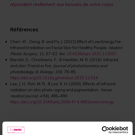
répondent réellement aux besoins de votre corps.
Références
Chen, W. , Deng, B. and Pu, J. (2021) Effect of Low Energy Far-
Infrared Irradiation on Facial Skin for Healthy People.
Modern
Plastic Surgery
, 11, 57-62. doi:
10.4236/mps.2021.113007
.
Barolet, D., Christiaens, F., & Hamblin, M. R. (2016). Infrared
and skin: Friend or foe.
Journal of photochemistry and
photobiology. B, Biology
,
155
, 78–85.
https://doi.org/10.1016/j.jphotobiol.2015.12.014
Lee, J. H., Roh, M. R., & Lee, K. H. (2006). Effects of infrared
radiation on skin photo-aging and pigmentation.
Yonsei
medical journal
,
47
(4), 485–490.
https://doi.org/10.3349/ymj.2006.47.4.485
Sensil innergy
Cette
réponse