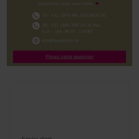
disposition pour vous aider
Tél :
+32 (0)78 481 963
(BE/LUX)
Tél :
+31 (0)40 304 13 00
(NL)
(Lun - Ven, 8h30 - 17h00)
info@lipoelastic.nl
Posez votre question