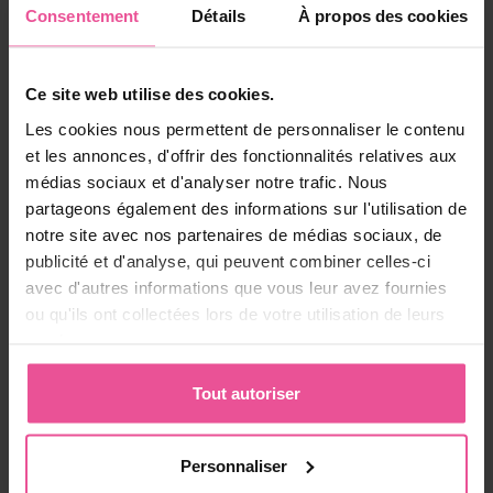
Consentement
Détails
À propos des cookies
Beige
Noir
Ce site web utilise des cookies.
MTf smooth Comfort
Les cookies nous permettent de personnaliser le contenu
et les annonces, d'offrir des fonctionnalités relatives aux
médias sociaux et d'analyser notre trafic. Nous
Veste - avec manches longues et fixation sur les pouces,
partageons également des informations sur l'utilisation de
fermeture éclair sur la partie avant, se terminant par une
bande élastique plus large au niveau de la taille
notre site avec nos partenaires de médias sociaux, de
publicité et d'analyse, qui peuvent combiner celles-ci
avec d'autres informations que vous leur avez fournies
En stock
ou qu'ils ont collectées lors de votre utilisation de leurs
145,90
€
services.
Tout autoriser
Personnaliser