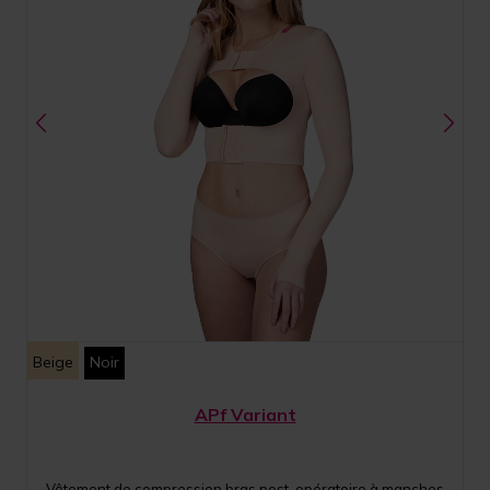
Beige
Noir
APf Variant
Vêtement de compression bras post-opératoire à manches