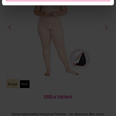
Beige
Noir
VBfLg Variant
Gaine type panty long pour femme - au-dessous des seins,